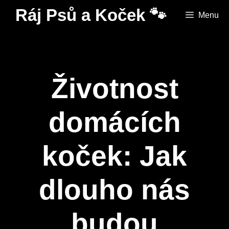
Přeskočit
Ráj Psů a Koček 🐾
Menu
na
obsah
Životnost
domácích
koček: Jak
dlouho nás
budou