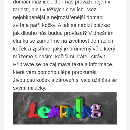
domácí mazlíčci, kteří nás provází nejen v
radosti, ale i v těžkých chvílích. Mezi
nejoblíbenější a nejrozšířenější domácí
zvířata patří kočky. A tak se nabízí otázka:
jak dlouho nás budou provázet? V dnešním
článku se zaměříme na životnost domácích
koček a zjistíme, jaký je průměrný věk, který
můžeme s našimi kočičími přáteli strávit.
Připravte se na zajímavá fakta a informace,
které vám pomohou lépe porozumět
životnosti koček a zároveň si více užít čas se
svými miláčky.