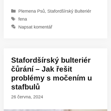
Rubriky
Plemena Psů
,
Stafordšírský Bulteriér
Štítky
fena
Napsat komentář
Stafordšírský bulteriér
čůrání – Jak řešit
problémy s močením u
stafbulů
26 června, 2024