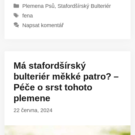
Rubriky
Plemena Psů
,
Stafordšírský Bulteriér
Štítky
fena
Napsat komentář
Má stafordšírský
bulteriér měkké patro? –
Péče o srst tohoto
plemene
22 června, 2024