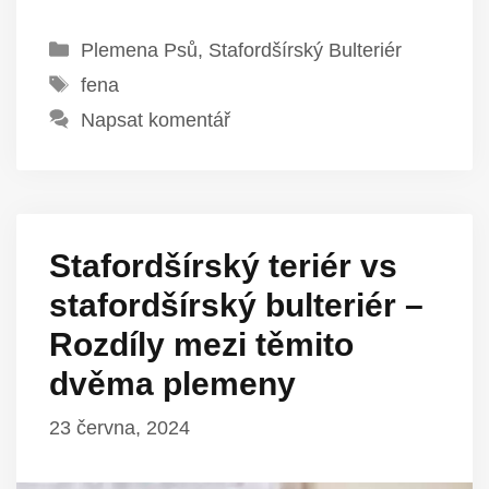
Rubriky
Plemena Psů
,
Stafordšírský Bulteriér
Štítky
fena
Napsat komentář
Stafordšírský teriér vs
stafordšírský bulteriér –
Rozdíly mezi těmito
dvěma plemeny
23 června, 2024