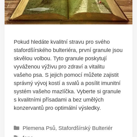
Pokud hledáte kvalitní stravu pro svého
stafordšírského bulteriéra, první granule jsou
skvělou volbou. Tyto granule poskytují
vyváženou výživu pro zdraví a vitalitu
vašeho psa. S jejich pomocí můžete zajistit
správný vývoj kostí a svalů a posílit imunitní
systém vašeho mazlíčka. Vyberte si granule
s kvalitními přísadami a bez umělých
konzervantů pro optimální výsledky.
Rubriky
Plemena Psů
,
Stafordšírský Bulteriér
Štítky