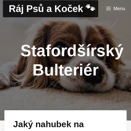
Přeskočit
Ráj Psů a Koček 🐾
Menu
na
obsah
Stafordšírský
Bulteriér
Jaký nahubek na