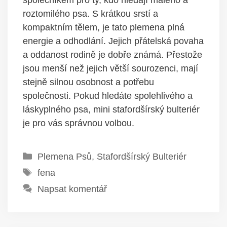
roztomilého psa. S krátkou srstí a
kompaktním tělem, je tato plemena plná
energie a odhodlání. Jejich přátelská povaha
a oddanost rodině je dobře známá. Přestože
jsou menší než jejich větší sourozenci, mají
stejně silnou osobnost a potřebu
společnosti. Pokud hledáte spolehlivého a
láskyplného psa, mini stafordšírský bulteriér
je pro vás správnou volbou.
Rubriky
Plemena Psů
,
Stafordšírský Bulteriér
Štítky
fena
Napsat komentář