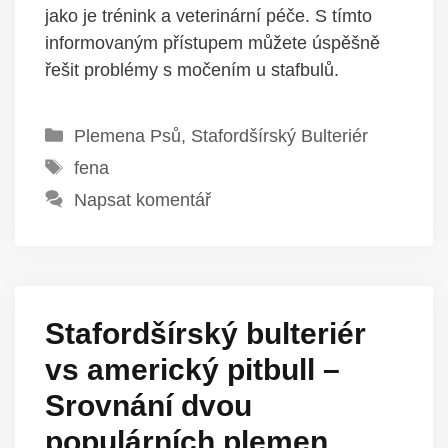
jako je trénink a veterinární péče. S tímto
informovaným přístupem můžete úspěšně
řešit problémy s močením u stafbulů.
Rubriky
Plemena Psů
,
Stafordšírský Bulteriér
Štítky
fena
Napsat komentář
Stafordšírský bulteriér
vs americký pitbull –
Srovnání dvou
populárních plemen