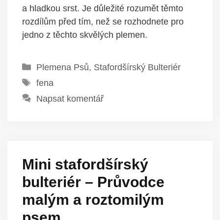
a hladkou srst. Je důležité rozumět těmto
rozdílům před tím, než se rozhodnete pro
jedno z těchto skvělých plemen.
Rubriky
Plemena Psů
,
Stafordšírský Bulteriér
Štítky
fena
Napsat komentář
Mini stafordšírský
bulteriér – Průvodce
malým a roztomilým
psem