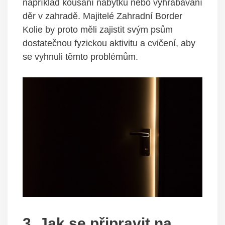
například kousání nábytku nebo vyhrabávání
děr v zahradě. Majitelé Zahradní Border
Kolie by proto měli zajistit svým psům
dostatečnou fyzickou aktivitu a cvičení, aby
se vyhnuli těmto problémům.
3. Jak se připravit na