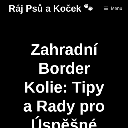
Přeskočit
Ráj Psů a Koček 🐾
Menu
na
obsah
Zahradní
Border
Kolie: Tipy
a Rady pro
Úspěšné