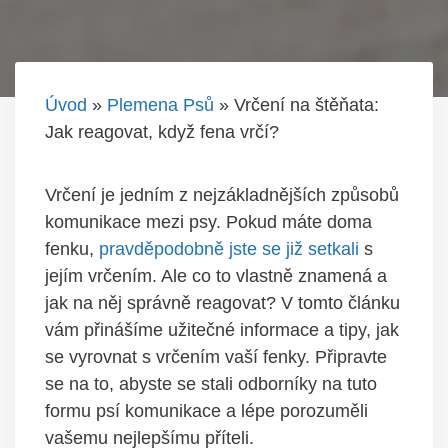
Úvod
»
Plemena Psů
»
Vrčení na štěňata:
Jak reagovat, když fena vrčí?
Vrčení ‌je jedním z nejzákladnějších způsobů
​komunikace mezi psy.​ Pokud máte doma
fenku, ​
pravděpodobně jste se již setkali
s
⁢jejím vrčením. Ale co to vlastně znamená ⁤a
⁢jak na něj⁤ správně reagovat? V⁤ tomto článku
⁢vám přinášíme‍ užitečné informace a tipy, jak
se vyrovnat‌ s vrčením​ vaší fenky. Připravte‍
se na‌ to, ⁣abyste ​se⁢ stali ⁢odborníky ‍na tuto⁣
formu psí komunikace ⁢a lépe porozuměli
vašemu ‍nejlepšímu příteli.