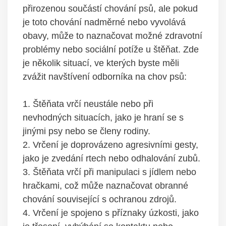
přirozenou součástí chování psů, ale​ pokud
je toto chování nadměrné nebo vyvolává
obavy,⁢ může to ⁤naznačovat možné zdravotní
problémy​ nebo sociální potíže u‍ štěňat. Zde‍
je několik ‍situací, ve ​kterých byste měli
⁢zvážit navštívení‌ odborníka na ⁤chov psů:
1. Štěňata vrčí ‍neustále nebo⁢ při
nevhodných⁢ situacích, jako‌ je hraní se s
jinými psy nebo se členy ‌rodiny.
2. Vrčení ​je doprovázeno agresivními gesty,⁢
jako je⁢ zvedání rtech nebo⁤ odhalování ‌zubů.
3. Štěňata ⁣vrčí⁤ při manipulaci s jídlem nebo
hračkami, což může naznačovat obranné
chování ⁤související​ s‌ ochranou zdrojů.
4.⁢ Vrčení je spojeno s příznaky úzkosti, jako