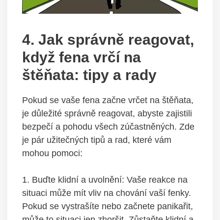
4.⁢ Jak správně reagovat, ​
když fena vrčí na⁤
štěňata: tipy a rady
Pokud ⁣se vaše fena začne⁢ vrčet na štěňata,
je důležité správně‍ reagovat,​ abyste zajistili
bezpečí a pohodu všech ⁤zúčastněných. Zde
je⁢ pár užitečných tipů a ⁢rad, které ‌vám
mohou pomoci:
1. Buďte klidní a ​uvolnění: Vaše reakce na
‌situaci ​může mít vliv na chování⁢ vaší fenky.
Pokud se ‍vystrašíte⁢ nebo začnete panikařit,
může to situaci jen⁤ zhoršit. Zůstaňte klidní ⁤a