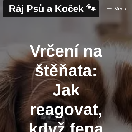
Přeskočit
Ráj Psů a Koček 🐾
Menu
na
obsah
Vrčení na
štěňata:
Jak
reagovat,
když fena