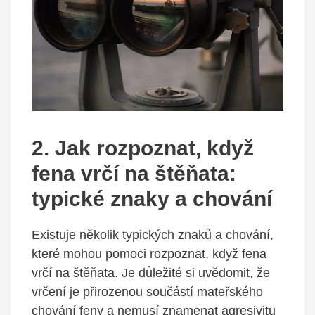
2.‍ Jak rozpoznat, když
⁤fena vrčí na štěňata:
typické znaky a⁤ chování
Existuje několik typických​ znaků a chování,‌
které mohou‌ pomoci ‍rozpoznat, když fena
vrčí ⁤na štěňata. Je ‌důležité⁢ si uvědomit, že​
vrčení je přirozenou součástí mateřského
chování feny ⁣a ‍nemusí ‍znamenat agresivitu​