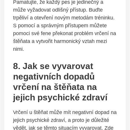
Pamatujte, že každý pes je jedinečný a
může vyžadovat ⁤odlišný přístup. Buďte
trpěliví a otevření novým metodám tréninku.
⁢S⁣ pomocí a správným přístupem můžete
pomoci ⁢své⁢ fene⁤ překonat problém vrčení⁢ na
štěňata⁤ a vytvořit harmonický ​vztah mezi
nimi.
8. Jak se vyvarovat
negativních dopadů
vrčení ⁢na štěňata na
jejich psychické zdraví
Vrčení u štěňat může mít​ negativní dopad na
‌jejich psychické zdraví,‍ a proto ⁢je důležité
vědět, jak ⁤se těmto situacím vyvarovat. Zde‍