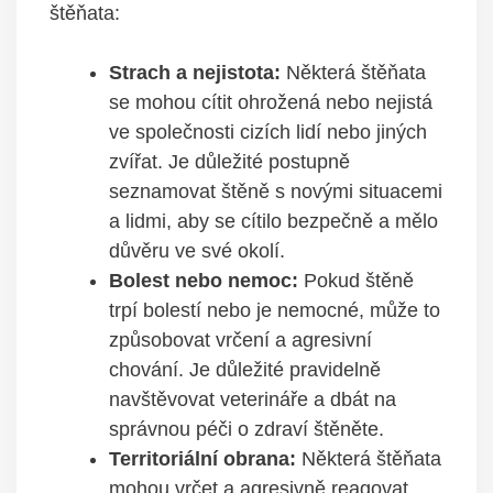
‌štěňata:
Strach a nejistota:
Některá štěňata
⁣se mohou cítit ⁢ohrožená nebo nejistá⁤
ve společnosti cizích lidí⁤ nebo⁣ jiných
zvířat. Je důležité postupně⁢
seznamovat ​štěně s novými situacemi
a‌ lidmi, aby se cítilo bezpečně a mělo
důvěru ve‌ své‍ okolí.
Bolest‍ nebo⁣ nemoc:
Pokud ⁢štěně ​
trpí bolestí nebo je nemocné, ​může to
způsobovat vrčení a​ agresivní
chování. Je důležité pravidelně‍
navštěvovat ⁤veterináře a ⁢dbát⁣ na
správnou péči o​ zdraví⁤ štěněte.
Territoriální obrana:
Některá ‍štěňata
mohou vrčet ⁣a‍ agresivně reagovat,