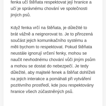
fenka učí štěňata respektovat​ její hranice a
učí je správnému⁣ chování ve společnosti⁤
jiných ​psů.
Když​ fenka vrčí na štěňata, je ⁤důležité​ to
brát vážně a neignorovat to. Je to ⁢přirozená
součást jejich‌ komunikačního systému a
měli bychom to respektovat. Pokud štěňata
neustále ignorují vrčení ⁤fenky, mohou⁣ se
‌naučit nevhodnému chování vůči jiným psům⁤
a mohou se dostat ⁣do nebezpečí. Je tedy
důležité, aby majitelé⁤ fenek a ‌štěňat dohlíželi
na ⁢jejich interakce a pomáhali při vytváření
pozitivního prostředí, ​kde jsou ‍respektovány
hranice všech zúčastněných​ psů.