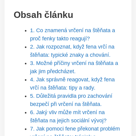
Obsah článku
1.‌ Co znamená vrčení na ​štěňata a
‍proč fenky​ takto reagují?
2. ‌Jak rozpoznat, když⁤ fena ⁣vrčí ​na ​
štěňata:‍ typické znaky a chování.
3. Možné příčiny vrčení na štěňata⁢ a
⁣jak jim předcházet.
4. Jak správně reagovat, ​když⁢ fena⁢
vrčí na štěňata: tipy⁢ a⁣ rady.
5. Důležitá pravidla pro zachování
bezpečí při vrčení na štěňata.
6. Jaký vliv může mít vrčení⁢ na
štěňata na jejich ​sociální‍ vývoj?
7. Jak pomoci fene‌ překonat problém