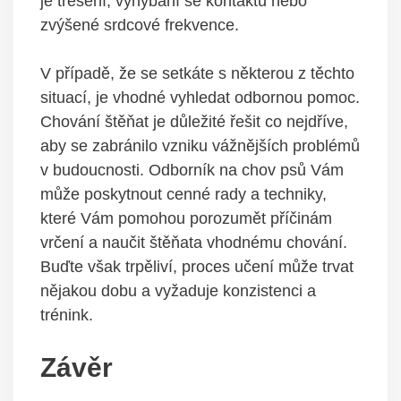
‍je ⁤třesení, vyhýbání ⁣se kontaktu nebo
zvýšené srdcové frekvence.
V‍ případě, ‍že se setkáte s některou z těchto
situací,⁢ je vhodné vyhledat odbornou pomoc.
Chování štěňat je důležité ⁤řešit co nejdříve,
aby⁢ se ​zabránilo ‍vzniku⁣ vážnějších problémů‌
v budoucnosti. ​Odborník⁢ na chov psů Vám⁤
může poskytnout cenné rady a techniky,
které​ Vám pomohou porozumět příčinám​
vrčení‌ a naučit štěňata vhodnému chování.
Buďte však ⁣trpěliví, proces učení‌ může ⁣trvat
nějakou ⁢dobu a vyžaduje ⁣konzistenci a
trénink.‍
Závěr