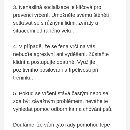
3. Nenásilná socializace je klíčová ⁢pro
prevenci vrčení. Umožněte svému⁢ štěněti
setkávat se s‌ různými lidmi, zvířaty​ a
situacemi od​ raného⁤ věku.
4. V případě, že se fena vrčí na ‍vás,
nebuďte‌ agresivní ‌ani vyděšení. Zůstaňte
klidní a postupujte opatrně. Využijte
pozitivního posilování a trpělivosti​ při
‌tréninku.
5. Pokud se vrčení ​stává⁢ častým nebo se
zdá být⁢ závažným problémem, neváhejte
vyhledat pomoc odborníka‌ na chování psů.
Doufáme,⁢ že vám tyto ⁣rady pomohou lépe