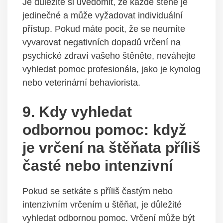
Je⁢ důležité ‍si uvědomit, že každé ⁤štěně je
jedinečné‌ a může vyžadovat ‍individuální
přístup. ⁣Pokud máte pocit, že se ⁤neumíte
vyvarovat negativních⁤ dopadů vrčení na
psychické⁣ zdraví ⁤vašeho⁢ štěněte, neváhejte⁤
vyhledat pomoc profesionála, jako je kynolog
⁣nebo veterinární behaviorista.
9.‍ Kdy vyhledat
odbornou pomoc: když
⁤je vrčení na štěňata příliš
časté⁣ nebo⁣ intenzivní
Pokud se ⁣setkáte s ‍příliš častým nebo
intenzivním vrčením u štěňat, je⁣ důležité
vyhledat⁤ odbornou pomoc. Vrčení může ‍být