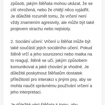
způsob, jakým štěňata ⁤mohou​ ukázat, ​že se
cítí ⁤ohrožená, nebo že chtějí něco vyjádřit.
Je důležité rozumět⁣ tomu, že vrčení není
vždy znamením‍ agresivity, ale může být také
projevem strachu nebo nejistoty.
2. ​Sociální ‌učení: Vrčení u štěňat⁣ může být
také součástí jejich ‌sociálního učení. Pokud
štěně​ vrčí a jeho sourozenci nebo matka‌ na
to reagují, ⁤štěně se ⁢učí, jakým způsobem
komunikovat ​a‌ jaké chování je vhodné. Je
důležité poskytnout​ štěňatům dostatek⁢
příležitostí pro⁣ interakci⁣ s jinými ‍psy, aby se
mohla naučit ⁤správnému používání vrčení a
jeho interpretaci.
Je důležité vést štěňata k​ tomu, aby