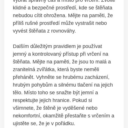
klidné a bezpečné prostředí, kde se⁢ štěňata
nebudou cítit ⁤ohrožena. Mějte na‌ paměti, že
příliš rušné prostředí⁤ může ⁤vystrašit nebo
vyvést ‍štěňata‍ z rovnováhy.
Dalším⁢ důležitým pravidlem‍ je​ používat⁢
jemný⁣ a ⁢kontrolovaný přístup při ⁤vrčení na
štěňata. Mějte na ​paměti, ‍že jsou‌ to malá a
zranitelná zvířátka, která ⁣byste‌ neměli
přehánět. Vyhněte ‌se ⁤hrubému zacházení,
hrubým pohybům a silnému ‌tlačení na​ jejich
tělo. Místo toho se snažte být jemní ⁤a
respektujte jejich hranice. ‌Pokud si
všimnete, že ⁢štěně je⁣ vyděšené ‌nebo
nekomfortní, okamžitě ‍přestaňte‍ s vrčením a⁢
ujistěte se, že ⁤je v pořádku.