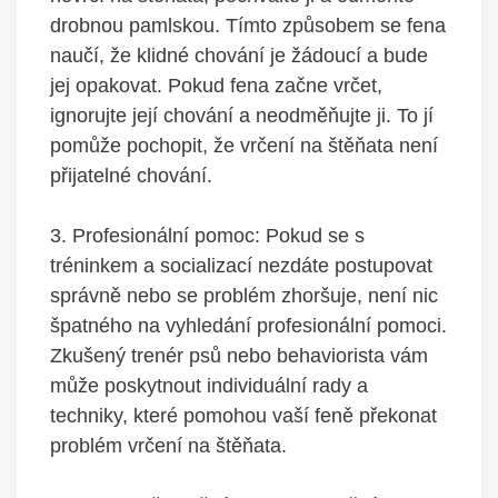
drobnou pamlskou. Tímto způsobem se⁢ fena⁤
naučí, že klidné⁢ chování⁤ je žádoucí a⁤ bude
⁢jej⁣ opakovat. Pokud fena začne vrčet,
ignorujte⁤ její chování a neodměňujte ⁢ji. To ​jí‌
pomůže pochopit, že vrčení na štěňata ⁤není
přijatelné ​chování.
3. ‍Profesionální⁢ pomoc:​ Pokud ‍se ‍s
tréninkem‍ a socializací nezdáte postupovat
správně nebo se problém zhoršuje, není nic
špatného na vyhledání ‍profesionální pomoci.
Zkušený⁤ trenér psů nebo behaviorista ⁤vám
může poskytnout individuální rady a
techniky, které ‌pomohou vaší feně překonat
problém‍ vrčení​ na ⁣štěňata.