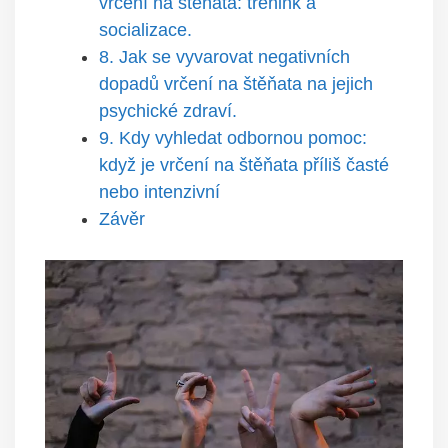
vrčení na​ štěňata: trénink a
socializace.
8. Jak se vyvarovat ‌negativních
dopadů vrčení na štěňata na jejich
psychické zdraví.
9. ‍Kdy vyhledat odbornou pomoc:
když je vrčení‌ na štěňata příliš časté ​
nebo intenzivní
Závěr