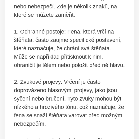
nebo nebezpečí. Zde je několik znaků, na
⁤které se můžete zaměřit:
1. ‌Ochranné postoje: Fena,⁢ která ‍vrčí⁣ na⁢
štěňata,⁣ často zaujme‌ specifické ⁣postavení, ​
které ‌naznačuje,⁣ že chrání svá štěňata.
Může se například přitisknout ⁤k ‌nim,
ohraničit je ‌tělem⁢ nebo položit před ně hlavu.
2. Zvukové projevy: Vrčení‍ je často⁢
doprovázeno hlasovými projevy, jako jsou⁢
syčení nebo bručení. Tyto zvuky mohou být
nízkého a ‍hrozivého ⁣tónu, což naznačuje, ​že
‍fena se snaží štěňata varovat před možným
nebezpečím.