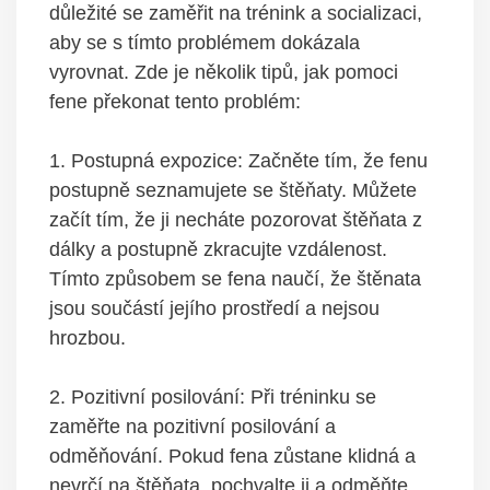
⁤důležité se zaměřit ‍na trénink a socializaci,
⁤aby ⁤se⁤ s tímto problémem dokázala
vyrovnat. Zde je několik⁢ tipů, jak ‌pomoci⁢
fene překonat tento problém:
1. ‌Postupná expozice: Začněte tím, ⁣že⁢ fenu
postupně seznamujete se ​štěňaty. Můžete
začít⁢ tím, že ji necháte pozorovat ⁢štěňata​ z
dálky ‍a postupně zkracujte⁢ vzdálenost.
‍Tímto způsobem se fena ‍naučí, že štěnata
jsou součástí⁤ jejího prostředí a nejsou
hrozbou.
2. Pozitivní‍ posilování:⁣ Při tréninku ​se
zaměřte​ na pozitivní​ posilování a
odměňování. Pokud fena zůstane ‌klidná ⁢a
nevrčí na štěňata,⁢ pochvalte ji a odměňte ​