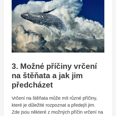
3. ⁣Možné‌ příčiny​ vrčení
na štěňata a jak ⁤jim ​
předcházet
Vrčení na štěňata ⁣může⁣ mít různé příčiny,⁣
které​ je⁢ důležité rozpoznat a předejít jim.
‌Zde jsou ‌některé z možných příčin vrčení ⁣na