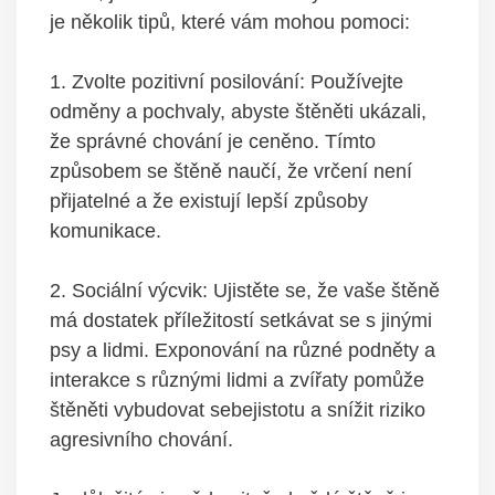
je několik tipů, které‍ vám ‌mohou⁣ pomoci:
1. ‌Zvolte‌ pozitivní‌ posilování: Používejte⁣
odměny a pochvaly, abyste štěněti ukázali,⁤
že správné chování‍ je ceněno.⁣ Tímto
způsobem⁣ se štěně naučí, že vrčení není
přijatelné a že existují lepší​ způsoby
komunikace.
2. Sociální ‍výcvik: Ujistěte se, že ‍vaše ​štěně
má⁣ dostatek příležitostí setkávat se s jinými
psy a‌ lidmi. ⁤Exponování na různé podněty a
interakce s různými lidmi a zvířaty pomůže⁢
štěněti vybudovat sebejistotu‍ a snížit riziko
‌agresivního chování.