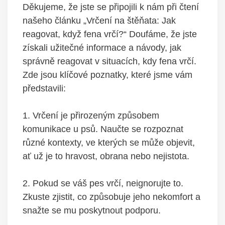
Děkujeme, že‌ jste ⁢se⁣ připojili⁤ k nám při čtení
našeho článku „Vrčení na štěňata:⁤ Jak
reagovat, když fena vrčí?“ Doufáme, že⁤ jste
získali užitečné informace a návody, jak
správně reagovat v​ situacích,‍ kdy fena vrčí.
Zde jsou ⁣klíčové poznatky, které jsme⁢ vám ​
představili:
1. Vrčení je ‌přirozeným způsobem
komunikace u⁤ psů.⁤ Naučte se rozpoznat
různé kontexty, ve⁢ kterých se může objevit,⁤
ať už je to hravost, obrana nebo ‌nejistota.
2. Pokud se váš pes vrčí, neignorujte to.
Zkuste ‍zjistit, co ‌způsobuje jeho nekomfort a
⁣snažte se mu poskytnout podporu.