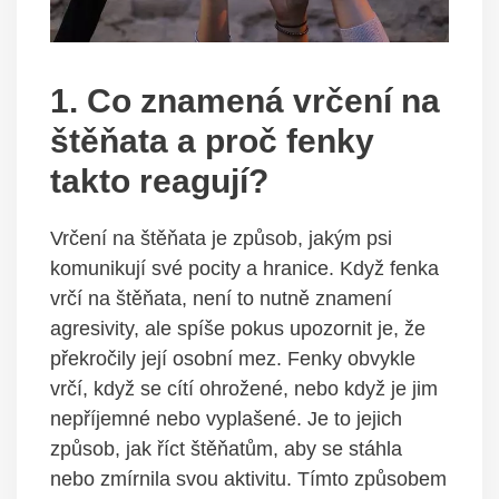
1. Co ‌znamená vrčení ⁢na
štěňata a proč fenky‍
takto reagují?
Vrčení⁢ na⁣ štěňata ‍je způsob, jakým psi​
komunikují ‌své ‌pocity ​a hranice. Když fenka
vrčí⁣ na ⁢štěňata, není ⁢to nutně znamení
agresivity, ale spíše‌ pokus upozornit⁢ je, že⁢
překročily⁣ její osobní ⁤mez. Fenky obvykle
vrčí, ⁢když⁣ se cítí‌ ohrožené, nebo když je jim
nepříjemné ‍nebo vyplašené. Je ⁢to jejich
způsob, jak říct štěňatům, ⁤aby se stáhla
nebo zmírnila svou aktivitu. Tímto způsobem