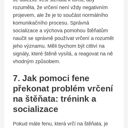
rozuměla, že vrčení ⁤není vždy ⁤negativním
projevem, ale že je​ to⁣ součást ​normálního
komunikačního procesu.⁣ Správná
socializace a výchova ⁣pomohou štěňatům
naučit se správně používat vrčení‍ a ⁢rozumět⁣
jeho významu. ⁤Měli bychom být citliví na
signály, které ​štěně vysílá, a reagovat na⁤ ně
‍vhodným ⁢způsobem.
7. Jak pomoci fene
překonat problém vrčení
na štěňata: trénink a
socializace
Pokud máte fenu, která vrčí ⁣na štěňata,​ je