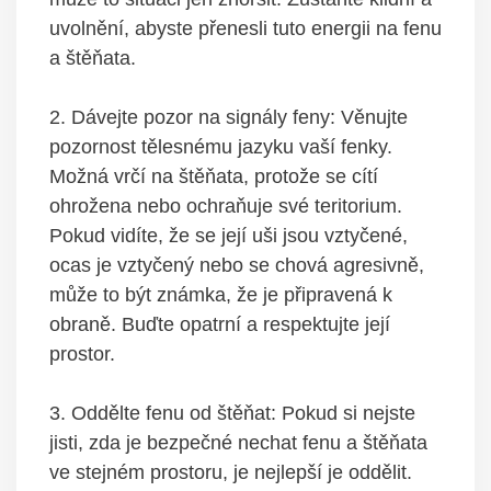
uvolnění, abyste přenesli‌ tuto ‍energii na fenu⁣
a⁢ štěňata.
2. Dávejte pozor na signály feny: Věnujte
pozornost tělesnému jazyku vaší fenky.
Možná vrčí na štěňata, protože se cítí
ohrožena nebo ochraňuje své ‌teritorium.​
Pokud vidíte,‌ že se její ​uši jsou vztyčené,‌
ocas je vztyčený nebo se ‍chová‌ agresivně,
může to být‌ známka, že je⁢ připravená k
obraně. Buďte opatrní a respektujte její
⁢prostor.
3. Oddělte fenu od ​štěňat:‍ Pokud si nejste
jisti, zda je bezpečné ⁢nechat fenu a štěňata
ve ⁣stejném ‌prostoru, ⁢je ​nejlepší‌ je oddělit.