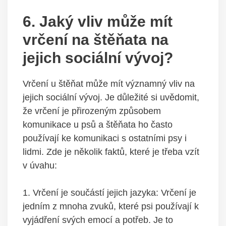
6.⁤ Jaký vliv může mít
vrčení na⁣ štěňata na​
jejich sociální ⁣vývoj?
Vrčení u ‌štěňat může mít významný⁣ vliv ‍na
jejich sociální⁢ vývoj. Je důležité si uvědomit,
že⁣ vrčení je ⁤přirozeným ⁢způsobem
‌komunikace ⁢u psů a ⁤štěňata ho často
používají ke⁢ komunikaci⁢ s ostatními psy i
lidmi. Zde‌ je několik faktů, které je třeba ‌vzít
v úvahu:
1. Vrčení je součástí jejich ‌jazyka: Vrčení je
jedním z mnoha⁤ zvuků,⁢ které ​psi používají k
vyjádření‍ svých ⁤emocí a potřeb. Je to