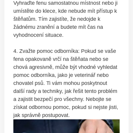
⁣Vyhraďte fenu samostatnou ‍místnost​ nebo ji​
umístěte do klece, ⁤kde nebude mít ​přístup k
⁢štěňatům.​ Tím zajistíte, ​že​ nedojde k
‌žádnému‍ zranění⁣ a⁣ budete mít čas na‍
vyhodnocení situace.
4. Zvažte pomoc odborníka: Pokud se vaše
⁢fena opakovaně vrčí na štěňata nebo se
chová agresivně, ‌může být vhodné vyhledat​
pomoc odborníka, jako ​je veterinář nebo
⁢chovatel‌ psů. Ti vám mohou ‍poskytnout
další rady a ‍techniky, jak řešit tento problém‍
a zajistit bezpečí ⁢pro ‍všechny. Nebojte⁤ se‌
získat odbornou pomoc, pokud si nejste jisti,
jak správně postupovat.