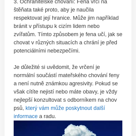
3. Ochranitelské chování: Fena vrčí na
štěňata ‍také proto, ⁤aby je naučila‌
respektovat její hranice. Může⁣ jim⁣ například‍
bránit‍ v⁣ přístupu k cizím‍ lidem nebo
zvířatům. Tímto ‍způsobem je fena učí,​ jak⁣ se
chovat v různých situacích ‌a chrání ⁤je ​před
potenciálními ​nebezpečími.
Je⁣ důležité si uvědomit,​ že vrčení ‌je
normální součástí mateřského chování ‍feny⁤
a‌ není nutně známkou‌ agresivity. Pokud se
však cítíte nejistí ⁣nebo ​máte obavy, je vždy
nejlepší konzultovat s‍ odborníkem na chov
psů,
který vám může‌ poskytnout další
informace
‌ a ‍radu.