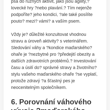
psa do různých aktivit, jako jsou agility,?
lovecké hry ?nebo plavání.? Tím nejenže
podpoříte? jeho kondici, ?ale také posílíte
pouto? mezi? vámi? a vaším psem.
Vždy je? důležité konzultovat vhodnou
stravu a úroveň aktivity? s veterinářem.
Sledování váhy a ?kondice maďarského?
ohaře je ?nezbytné pro ?předejití obezity a
dalších zdravotních problémů.? Investování
času a úsilí do? správné stravy a životního?
stylu vašeho maďarského ohaře ?se vyplatí,
protože zdravý ?a šťastný pes je
neocenitelným společníkem.
6. Porovnání váhového