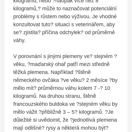
kilogramů, nebo ?naopak více než 8
kilogramů,? může to naznačovat potenciální
problémy s růstem nebo výživou. Je vhodné
konzultovat tuto? situaci s veterinářem, aby
se? zjistila? příčina odchylek? od průměrné
váhy.
V porovnání s jinými plemeny ve? stejném ?
věku, ?maďarský ohař patří mezi středně
těžká plemena. Například ?štěně
německého ovčáka ?ve věku? 2 měsíce ?by
mělo mít? průměrnou váhu kolem 7 -? 10
kilogramů. Na druhou stranu, štěně
francouzského buldoka ve ?stejném věku by
mělo vážit ?přibližně 3 – 5? kilogramů. ?Je
důležité si uvědomit, že ?jednotlivá plemena
mají odlišné? rysy a některá mohou být?