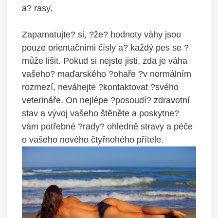
a? rasy.
Zapamatujte? si, ?že? hodnoty váhy jsou
pouze orientačními čísly a? každý pes se ?
může lišit. Pokud si nejste jisti, zda je váha
vašeho? maďarského ?ohaře ?v normálním
rozmezí, neváhejte ?kontaktovat ?svého
veterináře. On nejlépe ?posoudí? zdravotní
stav a vývoj vašeho štěněte a poskytne?
vám potřebné ?rady? ohledně stravy a péče
o vašeho nového čtyřnohého přítele.