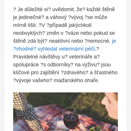
? Je důležité si? uvědomit, že? každé štěně
je jedinečné? a váhový ?vývoj ?se může
mírně lišit. ?V ?případě jakýchkoli
neobvyklých? změn v ?váze nebo pokud se
štěně zdá být? neaktivní nebo ?nemocné,
je
?vhodné? vyhledat veterinární péči
.?
Pravidelné návštěvy u? veterináře a?
spolupráce ?s odborníky? na výživu? jsou
klíčové pro zajištění ?zdravého? a šťastného
?vývoje vašeho? maďarského ohaře.