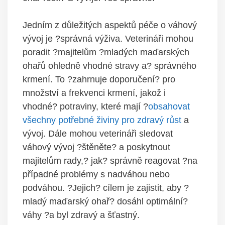
Jedním z důležitých aspektů péče o váhový
vývoj je ?správná výživa. Veterináři mohou
poradit ?majitelům ?mladých maďarských
ohařů ohledně vhodné stravy a? správného
krmení. To ?zahrnuje doporučení? pro
množství a frekvenci krmení, jakož i
vhodné? potraviny, které mají ?
obsahovat
všechny potřebné živiny pro zdravý růst
a
vývoj. Dále mohou veterináři sledovat
váhový vývoj ?štěněte? a poskytnout
majitelům rady,? jak? správně reagovat ?na
případné problémy s nadváhou nebo
podváhou. ?Jejich? cílem je zajistit, aby ?
mladý maďarský ohař? dosáhl optimální?
váhy ?a byl zdravý a šťastný.