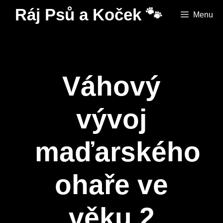
Přeskočit
Ráj Psů a Koček 🐾
Menu
na
obsah
Váhový
vývoj
maďarského
ohaře ve
věku 2