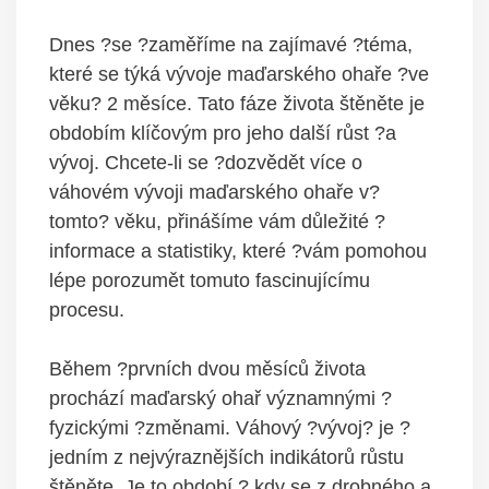
Dnes ?se ?zaměříme na zajímavé ?téma,
které se týká vývoje maďarského ohaře ?ve
věku? 2 měsíce. Tato fáze života štěněte je
obdobím klíčovým pro jeho další růst ?a
vývoj. Chcete-li se ?dozvědět více o
váhovém vývoji maďarského ohaře v?
tomto? věku, přinášíme vám důležité ?
informace a statistiky, které ?vám pomohou
lépe porozumět tomuto fascinujícímu
procesu.
Během ?prvních dvou měsíců života
prochází maďarský ohař významnými ?
fyzickými ?změnami. Váhový ?vývoj? je ?
jedním z nejvýraznějších indikátorů růstu
štěněte. Je to období,? kdy se z drobného a