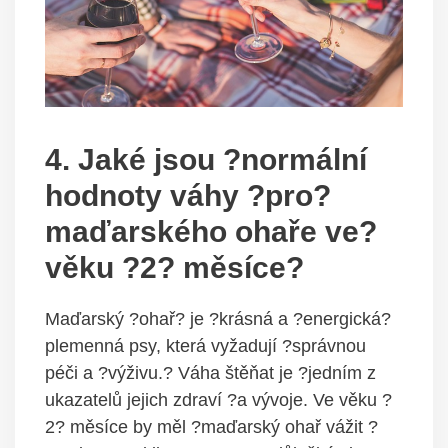
4. Jaké jsou ?normální
hodnoty váhy ?pro?
maďarského ohaře ve?
věku ?2? měsíce?
Maďarský ?ohař? je ?krásná a ?energická?
plemenná psy, která vyžadují ?správnou
péči a ?výživu.? Váha štěňat je ?jedním z
ukazatelů jejich zdraví ?a vývoje. Ve věku ?
2? měsíce by měl ?maďarský ohař vážit ?