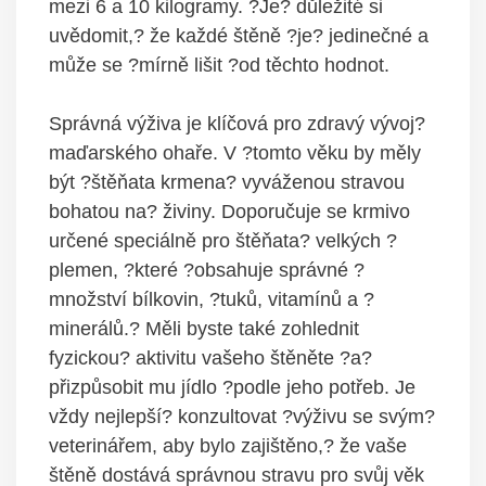
mezi 6 a 10 kilogramy. ?Je? důležité si
uvědomit,? že každé štěně ?je? jedinečné a
může se ?mírně lišit ?od těchto hodnot.
Správná výživa je klíčová pro zdravý vývoj?
maďarského ohaře. V ?tomto věku by měly
být ?štěňata krmena? vyváženou stravou
bohatou na? živiny. Doporučuje se krmivo
určené speciálně pro štěňata? velkých ?
plemen, ?které ?obsahuje správné ?
množství bílkovin, ?tuků, vitamínů a ?
minerálů.? Měli byste také zohlednit
fyzickou? aktivitu vašeho štěněte ?a?
přizpůsobit mu jídlo ?podle jeho potřeb. Je
vždy nejlepší? konzultovat ?výživu se svým?
veterinářem, aby bylo zajištěno,? že vaše
štěně dostává správnou stravu pro svůj věk