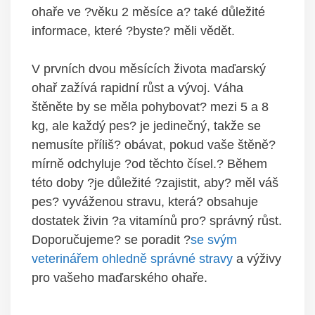
ohaře ve ?věku 2 měsíce a? také důležité
informace, které ?byste? měli vědět.
V prvních dvou měsících života maďarský
ohař zažívá rapidní růst a vývoj. Váha
štěněte by se měla pohybovat? mezi 5 a 8
kg, ale každý pes? je jedinečný, takže se
nemusíte příliš? obávat, pokud vaše štěně?
mírně odchyluje ?od těchto čísel.? Během
této doby ?je důležité ?zajistit, aby? měl váš
pes? vyváženou stravu, která? obsahuje
dostatek živin ?a vitamínů pro? správný růst.
Doporučujeme? se poradit ?
se svým
veterinářem ohledně správné stravy
a výživy
pro vašeho maďarského ohaře.