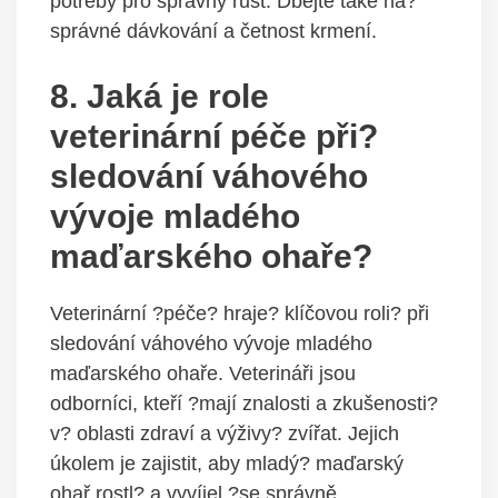
potřeby pro správný růst. Dbejte také na?
správné dávkování a četnost krmení.
8. Jaká je role
veterinární péče při?
sledování váhového
vývoje mladého
maďarského ohaře?
Veterinární ?péče? hraje? klíčovou roli? při
sledování váhového vývoje mladého
maďarského ohaře. Veterináři jsou
odborníci, kteří ?mají znalosti a zkušenosti?
v? oblasti zdraví a výživy? zvířat. Jejich
úkolem je zajistit, aby mladý? maďarský
ohař rostl? a vyvíjel ?se správně.