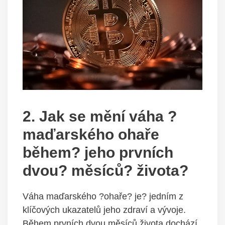
2. Jak se mění váha ?
maďarského ohaře
během? jeho prvních
dvou? měsíců? života?
Váha maďarského ?ohaře? je? jedním z
klíčových ukazatelů jeho zdraví a vývoje.
Během prvních dvou měsíců života dochází