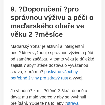
9. ?Doporučení ?pro
správnou výživu a péči o
maďarského ohaře ve
věku 2 ?měsíce
Maďarský ?ohař je aktivní a inteligentní
pes,? který vyžaduje správnou výživu a péči
od samého začátku. V tomto věku je důležité
zajistit,? aby? štěně dostávalo vyváženou
stravu, která mu?
poskytne všechny
potřebné živiny pro zdravý růst
a vývoj.
Je vhodné? krmit ?štěně 2-3krát denně a
dávat mu malé ?porce,? aby se ?vyhnuli
přejídání. ?Dbejte na to, aby ?
strava