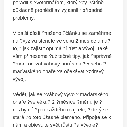
poradit s ?veterinářem, který ?by ?štěně
důkladně prohlédl a? vyjasnil ?případné
problémy.
V další části ?našeho ?článku se zaměříme
na ?výživu štěněte ve věku 2 měsíce a na?
to,? jak zajistit optimální růst a vývoj. Také
vám přineseme ?užitečné tipy, jak ?správně
?monitorovat váhový přírůstek ?vašeho ?
maďarského ohaře ?a očekávat ?zdravý
vývoj.
Vědět, jak se ?váhový vývoj? maďarského
ohaře ?ve věku? 2 ?měsíce ?mění, je ?
nezbytné ?pro každého majitele, ?který se
stará ?o toto úžasné plemeno. Připojte se k
nám a objevujte svět růstu ?a vývoje?