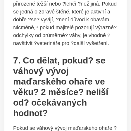
přirozeně těžší nebo ?lehčí ?než jiná. Pokud
se jedná o zdravé štěně, které je aktivní a
dobře ?se? vyvíjí, ?není důvod k obavám.
Nicméně,? pokud majitelé pozorují výrazné?
odchylky od průměrné? váhy, je vhodné ?
navštívit ?veterináře pro ?další vyšetření.
7. Co dělat, pokud? se
váhový vývoj
maďarského ohaře ve
věku? 2 měsíce? neliší
od? očekávaných
hodnot?
Pokud se váhový vývoj maďarského ohaře ?