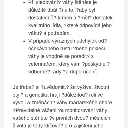
Při sledování? váhy štěněte je
důležité dbát ?na to, ?aby byl
dostatečně? krmen a ?měl? dostatek
kvalitního jídla, ?které odpovídá jeho
věku? a potřebám.
V případě výrazných odchylek od?
očekávaného růstu ?nebo poklesu
váhy je vhodné se poradit? s
veterinářem, který vám ?poskytne ?
odborné? rady ?a doporučení.
Je třeba? si ?uvědomit,? že výživa, životní
styl? a genetika hrají ?důležitou? roli ve
vývoji a změnách? váhy maďarského ohaře.
?Pravidelné vážení ?a monitorování váhy
vašeho štěněte ?v prvních dvou? měsících
života je tedy klíčové? pro zajištění jeho