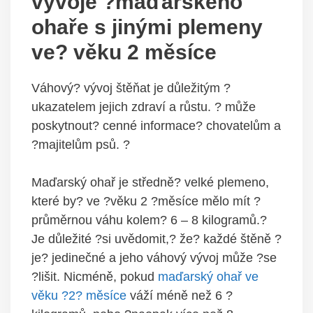
vývoje ?maďarského
ohaře s jinými plemeny
ve? věku 2 měsíce
Váhový? vývoj štěňat je důležitým ?
ukazatelem jejich zdraví a růstu. ? může
poskytnout? cenné informace? chovatelům a
?majitelům psů. ?
Maďarský ohař je středně? velké plemeno,
které by? ve ?věku 2 ?měsíce mělo mít ?
průměrnou váhu kolem? 6 – 8 kilogramů.?
Je důležité ?si uvědomit,? že? každé štěně ?
je? jedinečné a jeho váhový vývoj může ?se
?lišit. Nicméně, pokud
maďarský ohař ve
věku ?2? měsíce
váží méně než 6 ?