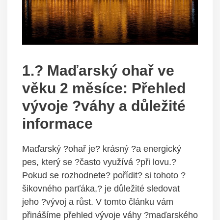
1.? Maďarský ohař ve
věku 2 měsíce: Přehled
vývoje ?váhy a důležité
informace
Maďarský ?ohař je? krásný ?a energický
pes, který se ?často využívá ?při lovu.?
Pokud se rozhodnete? pořídit? si tohoto ?
šikovného parťáka,? je důležité sledovat
jeho ?vývoj a růst. V tomto článku vám
přinášíme přehled vývoje váhy ?maďarského