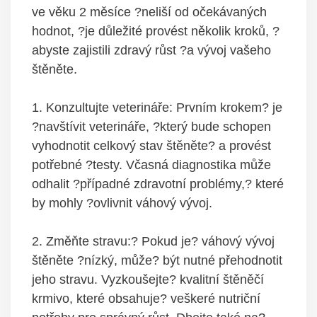
ve věku 2 měsíce ?neliší od očekávaných
hodnot, ?je důležité provést několik kroků, ?
abyste zajistili zdravý růst ?a vývoj vašeho
štěněte.
1. Konzultujte veterináře: Prvním krokem? je
?navštívit veterináře, ?který bude schopen
vyhodnotit celkový stav štěněte? a provést
potřebné ?testy. Včasná diagnostika může
odhalit ?případné zdravotní problémy,? které
by mohly ?ovlivnit váhový vývoj.
2. Změňte stravu:? Pokud je? váhový vývoj
štěněte ?nízký, může? být nutné přehodnotit
jeho stravu. Vyzkoušejte? kvalitní štěněčí
krmivo, které obsahuje? veškeré nutriční