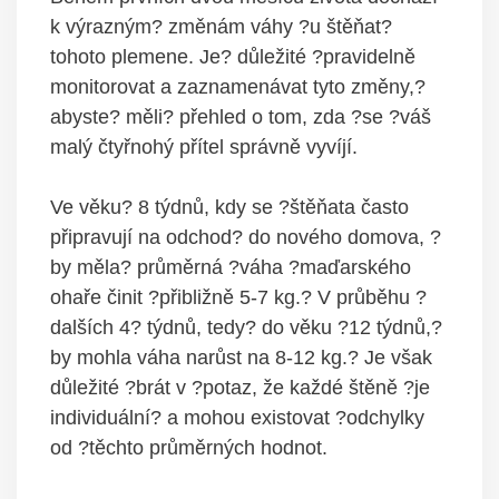
k výrazným? změnám váhy ?u štěňat?
tohoto plemene. Je? důležité ?pravidelně
monitorovat a zaznamenávat tyto změny,?
abyste? měli? přehled o tom, zda ?se ?váš
malý čtyřnohý přítel správně vyvíjí.
Ve věku? 8 týdnů, kdy se ?štěňata často
připravují na odchod? do nového domova, ?
by měla? průměrná ?váha ?maďarského
ohaře činit ?přibližně 5-7 kg.? V průběhu ?
dalších 4? týdnů, tedy? do věku ?12 týdnů,?
by mohla váha narůst na 8-12 kg.? Je však
důležité ?brát v ?potaz, že každé štěně ?je
individuální? a mohou existovat ?odchylky
od ?těchto průměrných hodnot.