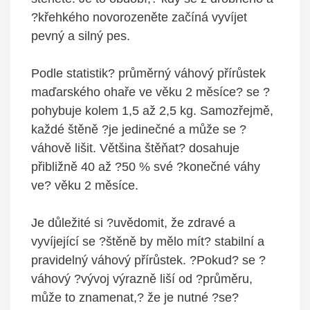
?křehkého novorozeněte začíná vyvíjet
pevný a silný pes.
Podle statistik? průměrný váhový přírůstek
maďarského ohaře ve věku 2 měsíce? se ?
pohybuje kolem 1,5 až 2,5 kg. Samozřejmě,
každé štěně ?je jedinečné a může se ?
váhově lišit. Většina štěňat? dosahuje
přibližně 40 až ?50 % své ?konečné váhy
ve? věku 2 měsíce.
Je důležité si ?uvědomit, že zdravé a
vyvíjející se ?štěně by mělo mít? stabilní a
pravidelný váhový přírůstek. ?Pokud? se ?
váhový ?vývoj výrazně liší od ?průměru,
může to znamenat,? že je nutné ?se?