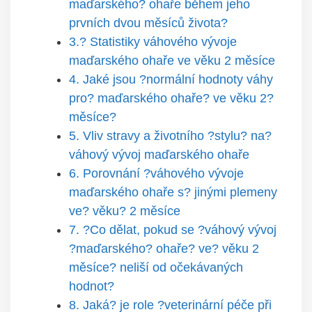
maďarského? ohaře během jeho
prvních dvou měsíců života?
3.? Statistiky váhového vývoje
maďarského ohaře ve věku 2 měsíce
4. Jaké jsou ?normální hodnoty váhy
pro? maďarského ohaře? ve věku 2?
měsíce?
5. Vliv stravy a životního ?stylu? na?
váhový vývoj maďarského ohaře
6. Porovnání ?váhového vývoje
maďarského ohaře s? jinými plemeny
ve? věku? 2 měsíce
7. ?Co dělat, pokud se ?váhový vývoj
?maďarského? ohaře? ve? věku 2
měsíce? neliší od očekávaných
hodnot?
8. Jaká? je role ?veterinární péče při