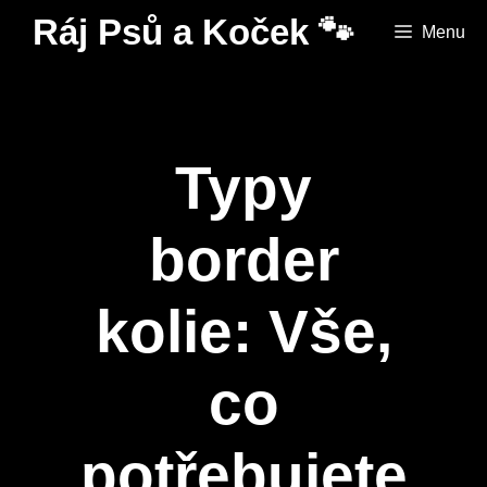
Přeskočit
Ráj Psů a Koček 🐾
Menu
na
obsah
Typy
border
kolie: Vše,
co
potřebujete