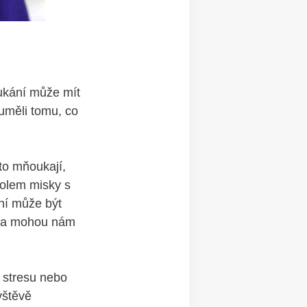
ukání může mít
uměli tomu, co
to mňoukají,
kolem misky s
ní může být
lí a mohou nám
 stresu nebo
vštěvě