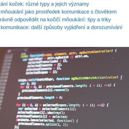
ání koček: různé typy a jejich významy
í mňoukání jako prostředek komunikace s člověkem
právně odpovědět na kočičí mňoukání: tipy a triky
í komunikace: další způsoby vyjádření a dorozumívání