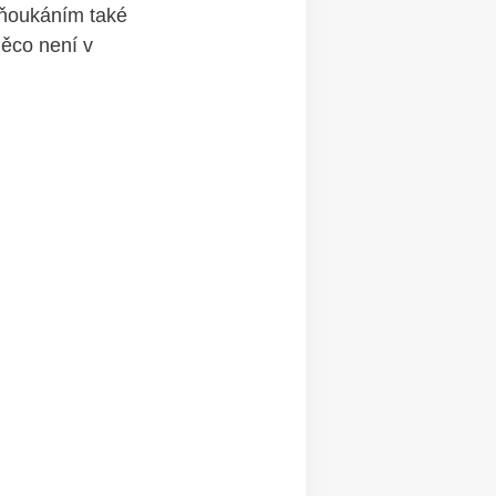
 Mňoukáním také
něco není v