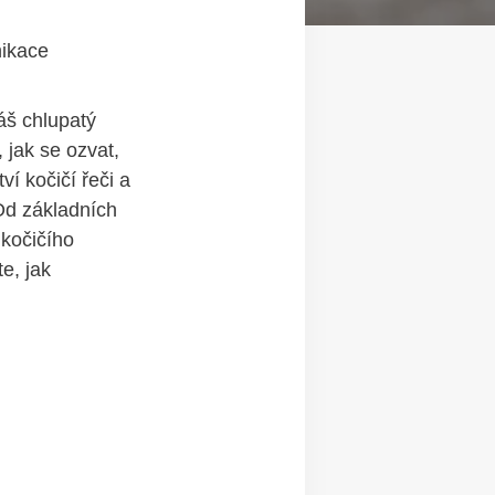
nikace
áš chlupatý
 jak se ozvat,
í kočičí řeči a
 Od základních
kočičího
e, jak