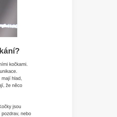
kání?
ními kočkami.
unikace.
 mají hlad,
jí, že něco
Kočky jsou
, pozdrav, nebo