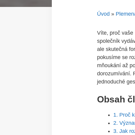
Úvod
»
Plemen
Víte, proč vaše
společník vydáv
ale skutečná fo
pokusíme se roz
mňoukání až po
dorozumívání. P
jednoduché ges
Obsah č
1. Proč 
2. Význa
3. Jak r