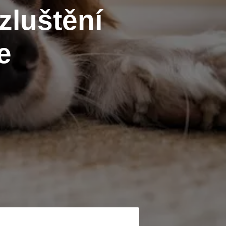
luštění
e