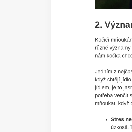
2. Význa
Kočičí mňoukán
různé významy a
nám kočka chce 
Jedním z nejča
když chtějí jíd
jídlem, je to j
potřeba venčit 
mňoukat, když ch
Stres ne
úzkosti. 