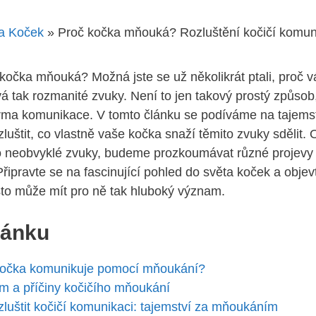
a Koček
»
Proč kočka mňouká? Rozluštění kočičí komu
 kočka mňouká? Možná jste se už několikrát ptali, proč v
á tak rozmanité zvuky. Není to jen takový prostý způsob,
rma komunikace. V tomto článku se podíváme na tajemstv
luštit, co vlastně vaše kočka snaží těmito zvuky sdělit.
 neobvyklé zvuky, budeme prozkoumávat různé projevy 
řipravte se na fascinující pohled do světa koček a objevt
to může mít pro ně tak hluboký význam.
lánku
kočka komunikuje pomocí mňoukání?
m a příčiny kočičího mňoukání
ozluštit kočičí komunikaci: tajemství za mňoukáním