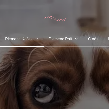
Plemena Koček
Plemena Psů
O nás