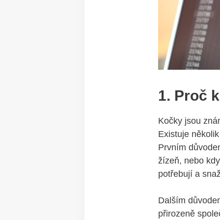
1. Proč
Kočky jsou znám
Existuje několi
Prvním důvodem 
žízeň, nebo kdy
potřebují a sna
Dalším důvodem
přirozeně spol