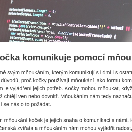
 kočka komunikuje pomocí mňou
é svým mňoukáním, kterým komunikují s lidmi i s ostat
k důvodů, proč kočky používají mňoukání jako formu kom
je vyjádření jejich potřeb. Kočky mohou mňoukat, když
ž chtějí ven nebo dovnitř. Mňoukáním nám tedy naznaču
ží se nás o to požádat.
 mňoukání koček je jejich snaha o komunikaci s námi. 
ečenská zvířata a mňoukáním nám mohou vyjádřit radost