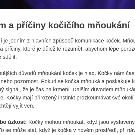
m a příčiny kočičího mňoukání
í je jedním z hlavních způsobů komunikace koček. Mňo
 příčiny, které je důležité rozumět, abychom lépe poroz
sdělit.
stějších důvodů mňoukání koček je hlad. Kočky nám čas
lo nebo pozornost. Pokud se kočka mňouká a poskakuje 
asný signál, že je čas na krmení. Dalším důvodem mňouká
se. Kočky mají přirozený instinkt prozkoumávat své oko
tějí vyjít ven.
bo úzkost:
Kočky mohou mňoukat, když jsou vystaveny
To se může stát, když je kočka v novém prostředí, při ná