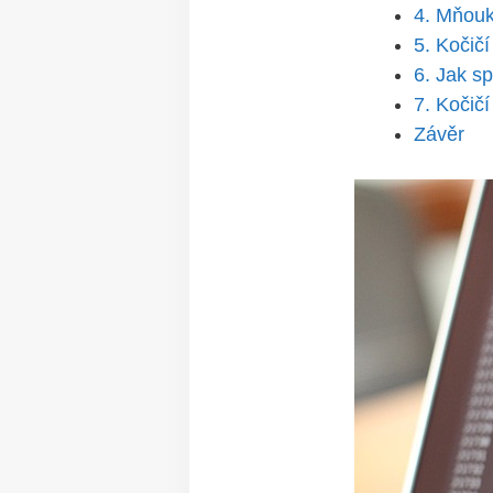
4. Mňouk
5. Kočič
6. Jak s
7. Kočič
Závěr