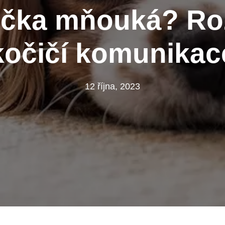
očka mňouká? Roz
kočičí komunikac
12 října, 2023