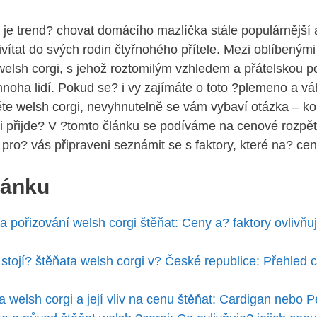
je trend? chovat domácího mazlíčka stále populárnější 
ivítat do svých rodin čtyřnohého přítele. Mezi oblíbeným
welsh corgi, s jehož roztomilým vzhledem a přátelskou p
noha lidí. Pokud se? i vy zajímáte o toto ?plemeno a v
te welsh corgi, nevyhnutelně se vám vybaví otázka – ko
i přijde? V ?tomto článku se podíváme na cenové rozpět
pro? vás připraveni seznámit se s faktory, které na? cenu
lánku
a pořizování welsh corgi štěňat: Ceny a? faktory ovlivňují
k stojí? štěňata welsh corgi v? České republice: Přehled
a welsh corgi a její vliv na cenu štěňat: Cardigan nebo