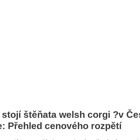
k stojí štěňata welsh corgi ?v Č
e: Přehled cenového rozpětí