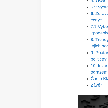
4. ?Kvali
5.? Výst
6. Zdravo
ceny?
7.? Výběr
?podepis
8. Trend
jejich h
9. Poptá
politice?
10. Inve
odrazem 
Často Kl
Závěr