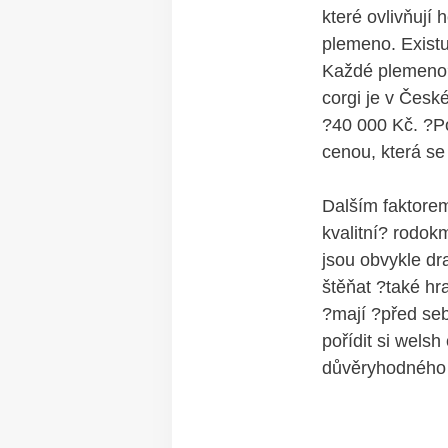
které ovlivňují 
plemeno. Existu
Každé plemeno?
corgi je v Česk
?40 000 Kč. ?Po
cenou, která s
Dalším faktorem
kvalitní? rodok
jsou obvykle dr
štěňat ?také hra
?mají ?před se
pořídit si welsh
důvěryhodného c