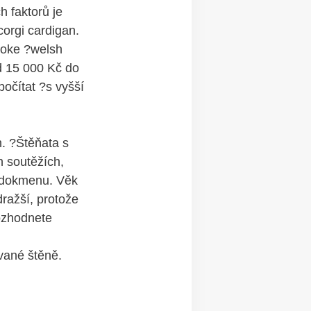
h faktorů je
corgi cardigan.
roke ?welsh
od 15 000 Kč do
očítat ?s vyšší
n. ?Štěňata s
h soutěžích,
rodokmenu. Věk
dražší, protože
ozhodnete
vané štěně.