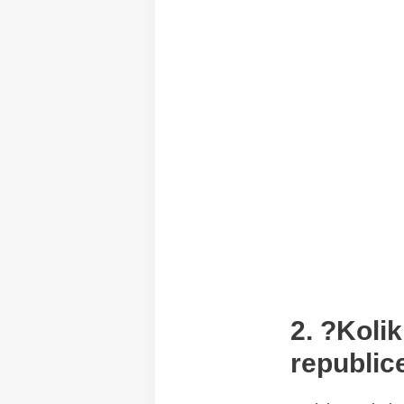
2. ?Koli
republic