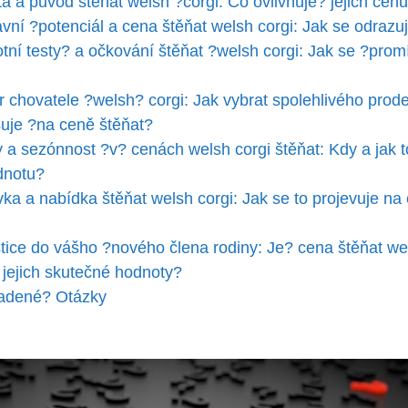
ta a původ štěňat welsh ?corgi: Co ovlivňuje? jejich cen
avní ?potenciál a cena štěňat welsh corgi: Jak se odrazu
tní testy? a očkování štěňat ?welsh corgi: Jak se ?promí
 chovatele ?welsh? corgi: Jak vybrat spolehlivého prodej
uje ?na ceně štěňat?
y a sezónnost ?v? cenách welsh corgi štěňat: Kdy a jak t
odnotu?
vka a nabídka štěňat welsh corgi: Jak se to projevuje na
stice do vášho ?nového člena rodiny: Je? cena štěňat we
jejich skutečné hodnoty?
adené? Otázky