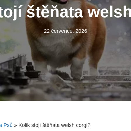
tojí štěňata wels
22 července, 2026
a Psů
»
Kolik stojí štěňata welsh corgi?