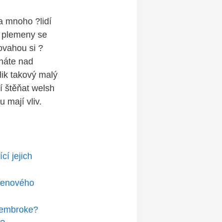
a mnoho ?lidí
i plemeny se
ovahou si ?
áháte nad
lik takový malý
í štěňat welsh
 mají vliv.
cí jejich
 cenového
 Pembroke?