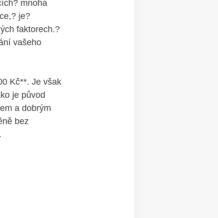
dcích? mnoha
ce,? je?
ných faktorech.?
vání vašeho
00 Kč**. Je však
ako je původ
enem a dobrým
ěně bez
.