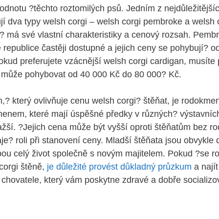
hodnotu ?těchto roztomilých psů. Jedním z nejdůležitějšíc
jí dva typy welsh corgi – welsh corgi pembroke a welsh 
 má své vlastní charakteristiky a cenový rozsah. Pemb
é republice častěji dostupné a jejich ceny se pohybují? 
kud preferujete vzácnější welsh corgi cardigan, musíte p
e může pohybovat od 40 000 Kč do 80 000? Kč.
,? který ovlivňuje cenu welsh corgi? štěňat, je rodokme
menem, které mají úspěšné předky v různých? výstavníc
ažší. ?Jejich cena může být vyšší oproti štěňatům bez 
je? roli při stanovení ceny. Mladší štěňata jsou obvykle 
bou celý život společně s novým majitelem. Pokud ?se r
 corgi štěně,
je důležité provést důkladný průzkum
a najít
hovatele, který vám poskytne zdravé a dobře socializo