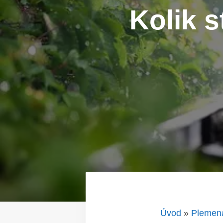
Kolik s
Úvod
»
Plemen