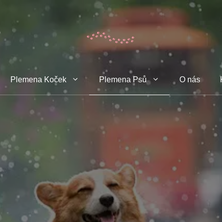
Plemena Koček
Plemena Psů
O nás