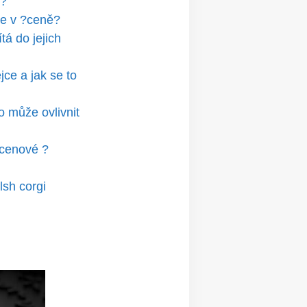
u?
je v ?ceně?
tá do jejich
ce a jak se to
o může ovlivnit
 cenové ?
lsh corgi