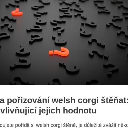
 a pořizování welsh corgi štěňat
vlivňující jejich hodnotu
jete pořídit si welsh corgi štěně, je důležité zvážit něko