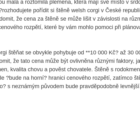
ou malá a roztomilá plemena, která mají své místo v sr
?rozhodujete pořídit si štěně welsh corgi v České republi
domit, že cena za štěně se může lišit v závislosti na růz
cenového rozpětí, které by vám mohlo pomoci při pláno
gi štěňat se obvykle pohybuje od **10 000 Kč? až 30 0
domit, že tato cena může být ovlivněna různými faktory, j
men, kvalita chovu a pověst chovatele. Štěně s rodokm
e ?bude na horní? hranici cenového rozpětí, zatímco št
o? s neznámým původem bude pravděpodobně levnější