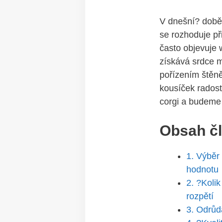
V dnešní? době 
se rozhoduje př
často objevuje 
získává srdce m
pořízením štěně
kousíček radost
corgi a budeme 
Obsah č
1. Výběr 
hodnotu
2. ?Koli
rozpětí
3. Odrůd