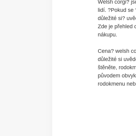
Welsh corgi? js
lidí. ?Pokud se 
důležité si? uvě
Zde je přehled 
nákupu.
Cena? welsh cor
důležité si uvě
štěněte, rodok
původem obvykl
rodokmenu neb