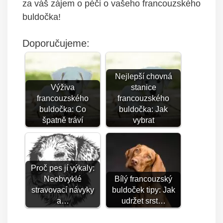
za váš zájem o péči o vašeho francouzského
buldočka!
Doporučujeme:
Nejlepší chovná
Výživa
stanice
francouzského
francouzského
buldočka: Co
buldočka: Jak
špatně tráví
vybrat
Proč pes jí výkaly:
Neobvyklé
Bílý francouzský
stravovací návyky
buldoček tipy: Jak
a…
udržet srst…