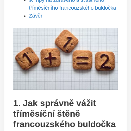
9. Tipy na zdravého a šťastného
tříměsíčního francouzského buldočka
Závěr
1. Jak správně vážit
tříměsíční štěně
francouzského buldočka