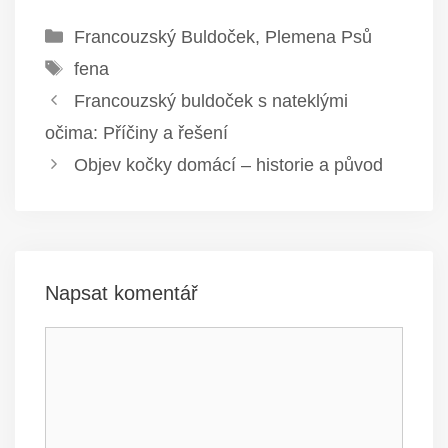
Rubriky
Francouzský Buldoček
,
Plemena Psů
Štítky
fena
Francouzský buldoček s nateklými
očima: Příčiny a řešení
Objev kočky domácí – historie a původ
Napsat komentář
Komentář