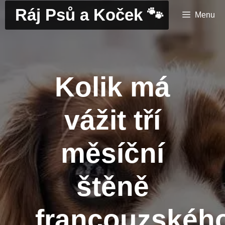
Přeskočit
Ráj Psů a Koček 🐾
Menu
na
obsah
Kolik má
vážit tří
měsíční
štěně
francouzskéh