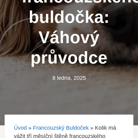
buldočka:
Váhový
průvodce
8 ledna, 2025
Úvod
»
Francouzský Buldoček
»
Kolik má
vážit tří měsíční štěně francouzského