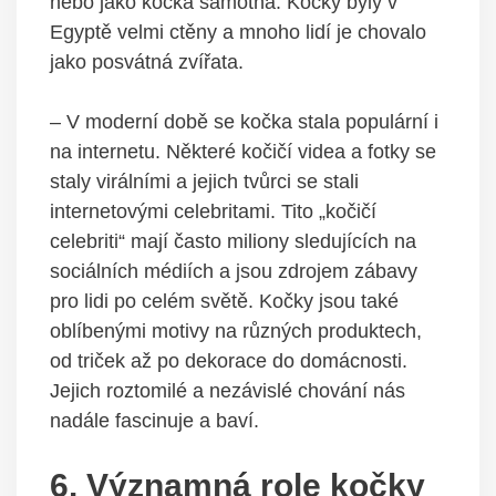
nebo jako kočka samotná. Kočky byly v
Egyptě velmi ctěny a mnoho lidí je chovalo
jako posvátná zvířata.
– V moderní době se kočka stala populární i
na internetu. Některé kočičí videa a fotky se
staly virálními a jejich tvůrci se stali
internetovými celebritami. Tito „kočičí
celebriti“ mají často miliony sledujících na
sociálních médiích a jsou zdrojem zábavy
pro lidi po celém světě. Kočky jsou také
oblíbenými motivy na různých produktech,
od triček až po dekorace do domácnosti.
Jejich roztomilé a nezávislé chování nás
nadále fascinuje a baví.
6. Významná role kočky