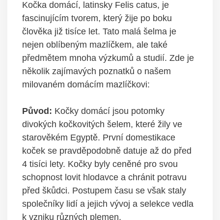
Kočka domácí, latinsky Felis catus, je
fascinujícím tvorem, který žije po boku
člověka již tisíce let. Tato malá šelma je
nejen oblíbeným mazlíčkem, ale také
předmětem mnoha výzkumů a studií. Zde je
několik zajímavých poznatků o našem
milovaném domácím mazlíčkovi:
Původ:
Kočky domácí jsou potomky
divokých kočkovitých šelem, které žily ve
starověkém Egyptě. První domestikace
koček se pravděpodobně datuje až do před
4 tisíci lety. Kočky byly ceněné pro svou
schopnost lovit hlodavce a chránit potravu
před škůdci. Postupem času se však staly
společníky lidí a jejich vývoj a selekce vedla
k vzniku různých plemen.