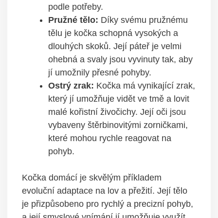
podle potřeby.
Pružné tělo:
Díky svému pružnému
tělu je kočka schopná vysokých a
dlouhých skoků. Její páteř je velmi
ohebná a svaly jsou vyvinuty tak, aby
jí umožnily přesné pohyby.
Ostrý zrak:
Kočka má vynikající zrak,
který jí umožňuje vidět ve tmě a lovit
malé kořistní živočichy. Její oči jsou
vybaveny štěrbinovitými zorničkami,
které mohou rychle reagovat na
pohyb.
Kočka domácí je skvělým příkladem
evoluční adaptace na lov a přežití. Její tělo
je přizpůsobeno pro rychlý a precizní pohyb,
a její smyslové vnímání jí umožňuje využít