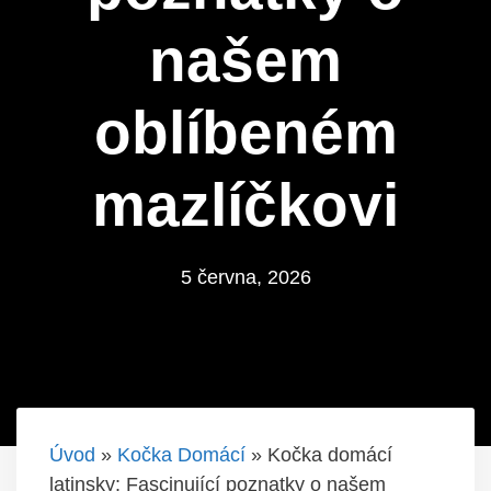
našem
oblíbeném
mazlíčkovi
5 června, 2026
Úvod
»
Kočka Domácí
»
Kočka domácí
latinsky: Fascinující poznatky o našem