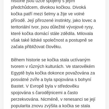
historie jsou úzce spojeny s jejím
předchůdcem, divokou kočkou. Divoká
kočka patří mezi šelmy a žije ve volné
přírodě. Její přirozené instinkty, jako lovec a
teritoriální tvor, jsou důležité vývojové rysy,
které kočka domácí stále zdědila. Milovala
však také lidské společnost a postupně se
začala přibližovat člověku.
Během historie se kočka stala uctívaným
tvorem v různých kulturách. Ve starověkém
Egyptě byla kočka dokonce považována za
posvátné zvíře a byla spojována s bohyní
Bastet. V Evropě byla v středověku
spojována s čarodějnicemi a často
perzekvována. Nicméně, v renesanci se její
popularita znovu zvýšila a kočka se stala