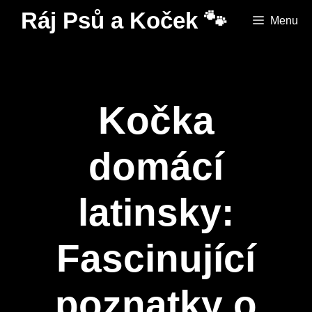
Přeskočit
Ráj Psů a Koček 🐾
Menu
na
obsah
Kočka
domácí
latinsky:
Fascinující
poznatky o