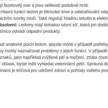
í fazetovitý ‌tvar a ‌jsou‍ velikostí⁢ podobné hrsti.
Hlavní funkcí‌ ledvin je ‍filtrování krve a odstraňování od
ictvím⁣ tvorby moči. Také ​regulují hladinu tekutin a elektro
zásobení:
Ledviny​ mají bohatou cévní síť, která jim dodává
atímco ‌odvádí‌ odpadní ⁣produkty.
pat anatomii psích ⁤ledvin, abyste ‌mohli v‌ případě potřeb
by mohly⁢ naznačovat ⁣problémy s⁣ jejich funkcí. V případě
znaků, jako například zvýšené pití​ a ⁢močení, ‍ztráta chuti k
 oblasti, byste měli ​vyhledat‌ veterinární péči. Správná 
vinami je klíčová pro udržení‌ zdraví a pohody vašeho psa