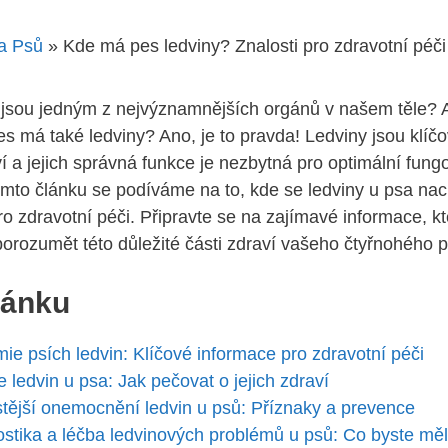
a Psů
»
Kde má pes ledviny? Znalosti pro zdravotní péči
ny ‌jsou jedným z nejvýznamnějších orgánů v našem⁣ těle?
s má také ⁢ledviny?​ Ano, je to pravda! ​Ledviny jsou‌ klíčo
​ a jejich správná funkce je nezbytná pro ​optimální fung
to článku se podíváme na‌ to, kde se ‍ledviny u‌ psa nac
ro zdravotní péči. Připravte se‍ na zajímavé informace, k
ozumět této‍ důležité části ‍zdraví ‌vašeho čtyřnohého př
lánku
ie ‌psích ledvin: Klíčové informace pro ‌zdravotní ⁣péči
 ledvin u psa: Jak pečovat o jejich ‌zdraví
stější onemocnění ledvin u ‍psů: Příznaky a prevence
stika a léčba ⁢ledvinových problémů u psů: Co​ byste ‌měl