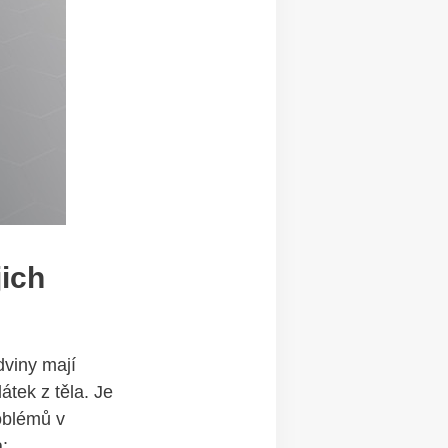
jich
edviny mají
átek z těla. Je
oblémů v⁣
a: