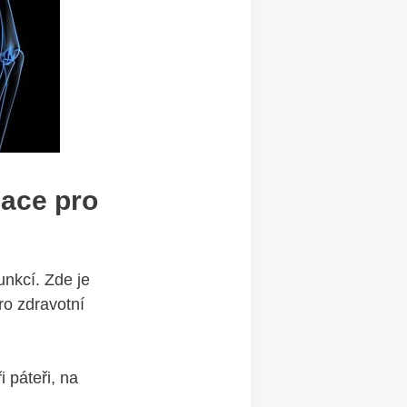
mace pro
unkcí. Zde je
pro zdravotní
 páteři, ⁤na⁢