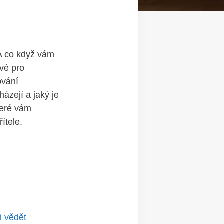
 A co když vám
vé⁤ pro
ování
házejí a jaký je
teré vám
ítele.
i vědět