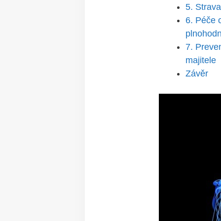
5. ⁣Strav
6. Péče 
plnohodno
7. ‌Prev
⁢majitele
Závěr