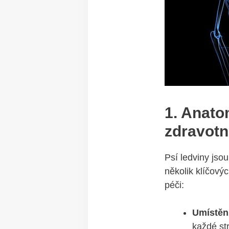
1. Anato
‌zdravotn
Psí ⁣ledviny jso
několik klíčovýc
péči:
Umístěn
každé str