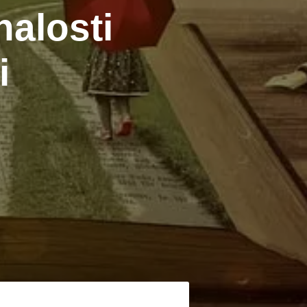
alosti
i