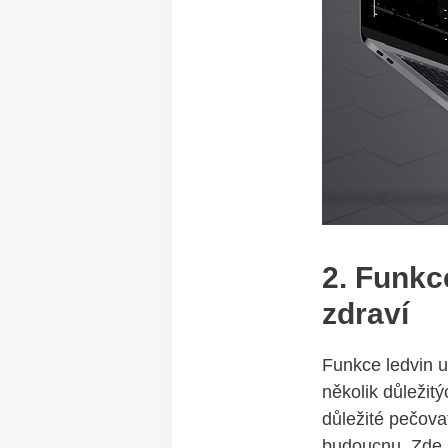
2. Funkce
zdraví
Funkce​ ledvin u
několik důležitý
důležité pečova
budoucnu. Zde je