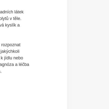
padních látek
lytů‌ v těle.
‌ kyslík a ​
y rozpoznat
 jakýchkoli
 ⁢jídlu⁢ nebo⁤
diagnóza a léčba
.