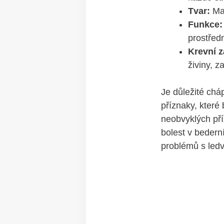
Tvar:
Maj
Funkce:
prostředn
Krevní ‌
živiny, z
Je ⁤důležité chá
příznaky, které 
⁤neobvyklých ‍pří
bolest v bederní
⁣problémů‌ s led