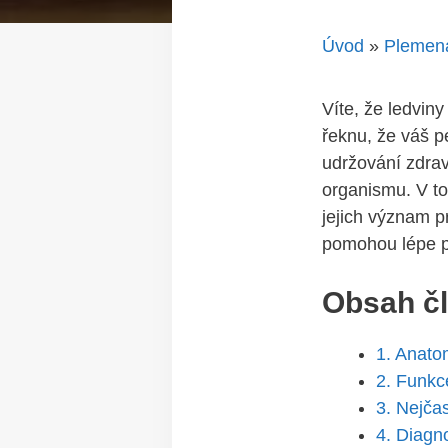
Úvod
»
Plemen
Víte,‍ že ledvi
řeknu, že váš pe
udržování zdraví
organismu. V tom
jejich význam p
pomohou lépe por
Obsah č
1. Anatom
2. Funkce
3. ⁢Nejča
4. Diagno