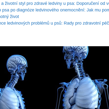
a ⁢a‍ životní styl pro zdravé ledviny u psa: Doporučení od 
o psa po diagnóze ledvinového onemocnění: Jak⁢ mu ⁢pom
tný⁣ život
ence ⁤ledvinových problémů u psů: Rady ‍pro zdravotní pé