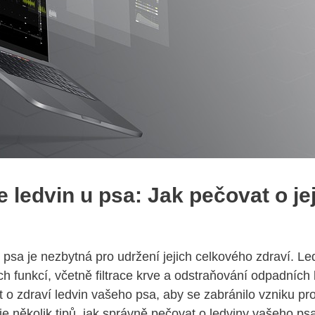
 ​ledvin u psa: Jak ⁣pečovat o je
 psa je ⁣nezbytná⁢ pro udržení ⁣jejich celkového zdraví.​ L
ch​ funkcí, včetně filtrace krve a odstraňování odpadních l
t o zdraví ledvin vašeho psa, aby ‍se zabránilo vzniku pr
 několik tipů,‌ jak správně pečovat ‌o ledviny vašeho ps