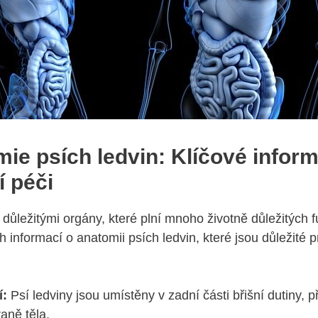
mie psích ledvin: Klíčové infor
í péči
u důležitými orgány, které plní mnoho životně důležitých f
h informací⁤ o anatomii psích ledvin, které jsou důležité 
í:
Psí ⁤ledviny jsou umístěny v zadní části břišní⁣ dutiny,⁢ při
aně těla.