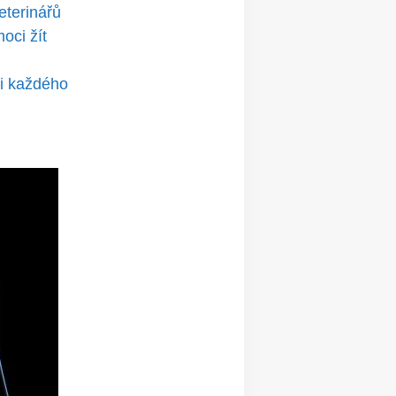
veterinářů
oci žít
či každého