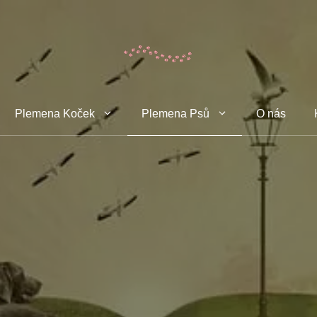
Plemena Koček
Plemena Psů
O nás