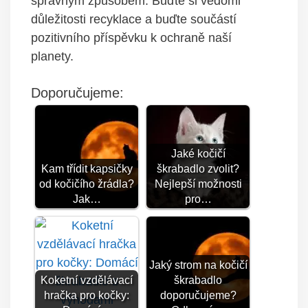
správným způsobem. Buďte si vědomi
důležitosti recyklace a buďte součástí
pozitivního příspěvku k ochraně naší
planety.
Doporučujeme:
Jaké kočičí
Kam třídit kapsičky
škrabadlo zvolit?
od kočičího žrádla?
Nejlepší možnosti
Jak…
pro…
Jaký strom na kočičí
Koketní vzdělávací
škrabadlo
hračka pro kočky:
doporučujeme?