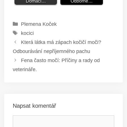
Domácí…
Odborné…
Rubriky
Plemena Koček
Štítky
kocici
Která látka má zápach kočičí moči?
Odbourávání nepříjemného pachu
Fena často močí: Příčiny a rady od
veterináře.
Napsat komentář
Komentář