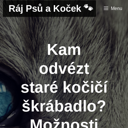
Přeskočit
Ráj Psů a Koček 🐾
Menu
na
obsah
Kam
odvézt
staré kočičí
škrábadlo?
Možnosti