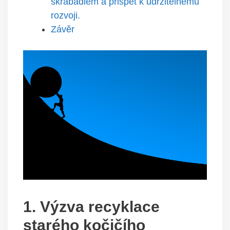
škrábadlem a přispět k udržitelnému
rozvoji.
Závěr
1. Výzva recyklace
starého kočičího