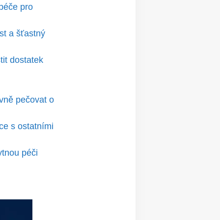
 péče pro
st a šťastný
it dostatek
ivně pečovat o
kce s ostatními
ytnou péči