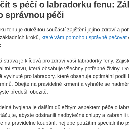
čít s péčí o labradorku‌ fenu: Zá
o správnou péči
u fenu‌ je důležitou součástí zajištění jejího zdraví a po
 základních kroků,
které vám pomohou správně pečovat
:
strava je klíčová pro zdraví vaší labradorky ‌feny. Zajistě
litní ​stravu, ⁣která obsahuje všechny potřebné živiny. D
 vyvinuté pro labradory, které obsahuje‍ optimální podíl b
amínů. Dbejte na ⁣pravidelné krmení ⁣a vyhněte se nadmě
ste předešli⁤ obezitě.
elná hygiena je‍ dalším důležitým aspektem ⁣péče o labra
artáčujte, abyste odstranili nadbytečné chlupy a zabránili 
e na pravidelné koupání, nejlépe použitím speciálního 