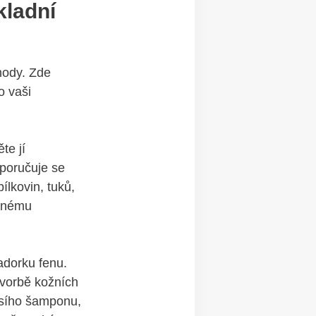
kladní
hody. ​Zde
o vaši
te jí
oporučuje se
ílkovin, tuků,
rnému‌
dorku‌ fenu.
⁤tvorbě kožních
psího šamponu,