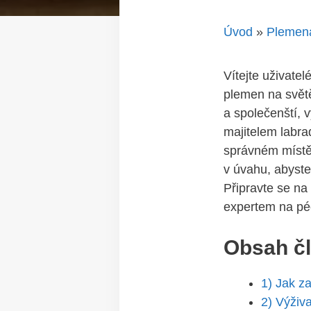
Úvod
»
Plemen
Vítejte uživate
plemen na světě
a⁣ společenští, 
majitelem labrad
správném místě.
v úvahu, abyste 
⁢Připravte‍ se n
expertem na péč
Obsah č
1) Jak za
2) Výživa