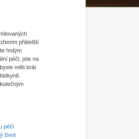
 milovaných
ožením přátelští
te ⁢hrdým
í‍ péči,⁢ jste na
byste měli brát
ítelkyně.
 skutečným
u péči
ý život