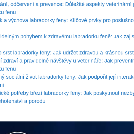
ání, odčervení a prevence: Důležité⁢ aspekty veterinární
ku fenu
nk a výchova labradorky feny: Klíčové prvky pro poslušno
avidelným pohybem k zdravému labradorku feně: Jak zajist
 srst ‍labradorky ​feny: Jak udržet zdravou a krásnou srst
í zdraví a pravidelné návštěvy u veterináře: Jak prevent
ku fenu
ý sociální život labradorky feny: Jak podpořit její intera
mi
fické potřeby březí labradorky feny: Jak poskytnout nezb
hotenství a porodu