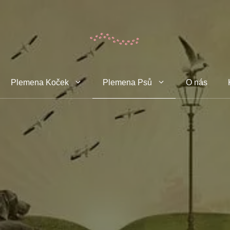
Plemena Koček
Plemena Psů
O nás