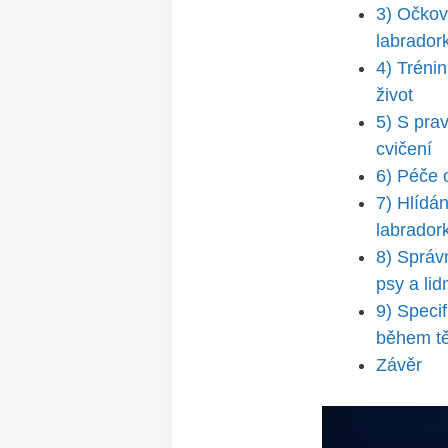
3) Očkov
labrador
4) Tréni
život
5)⁣ S ‍pr
cvičení
6) Péče o
7) Hlídán
labrador
8) Správn
⁤psy a lid
9) Speci
během tě
Závěr