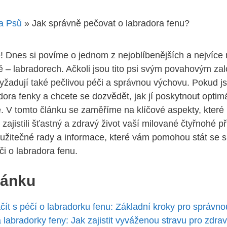
a Psů
»
Jak správně pečovat o labradora fenu?
lé! Dnes si povíme o jednom z nejoblíbenějších a nejvíce
 – labradorech. Ačkoli jsou tito psi svým povahovým zal
vyžadují také pečlivou péči a správnou ‌výchovu. Pokud js
ora fenky a chcete se dozvědět, jak jí poskytnout optimáln
 V tomto článku se zaměříme na​ klíčové aspekty, které 
zajistili šťastný a zdravý život vaší milované čtyřnohé př
a​ užitečné rady a informace, které vám‍ pomohou stát ⁣se
i o labradora fenu.
lánku
čít s péčí o labradorku fenu: Základní kroky pro správno
 labradorky feny: Jak zajistit⁢ vyváženou⁤ stravu pro zdrav