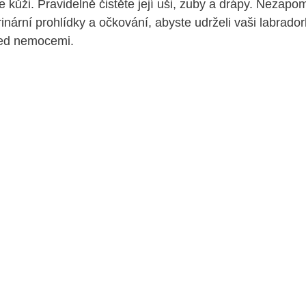
e kůži. Pravidelně čistěte její uši, zuby⁤ a drápy. Nezap
inární​ prohlídky a očkování, abyste udrželi vaši labrad
řed nemocemi.