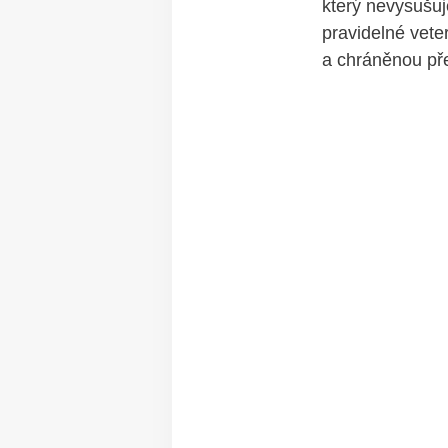
který‍ nevysušuj
pravidelné veter
a chráněnou ​p