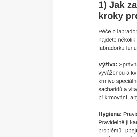
1) Jak za
kroky pr
Péče o labradork
najdete několik
labradorku fenu
Výživa:
Správná 
vyváženou a⁤ kva
krmivo speciálně
sacharidů a vit
přikrmování, aby
Hygiena:
Pravid
⁢Pravidelně ji k
problémů. Dbejt