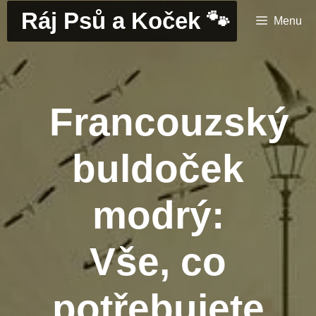
Přeskočit
Ráj Psů a Koček 🐾
Menu
na
obsah
Francouzský
buldoček
modrý:
Vše, co
potřebujete