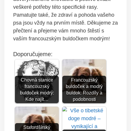
veškeré potřeby této specifické rasy.
Pamatujte také, že zdraví a pohoda vašeho
psa jsou vždy na prvním místě. Děkujeme za
přečtení a přejeme vám mnoho štěstí s
vaším francouzským buldočkem modrým!
Doporučujeme:
Chovná stanice
Francouzský
francouzský
buldoček a modrý
buldoček modrý:
buldok: Rozdíly a
Kde najít…
podobnosti
Stafordšírský