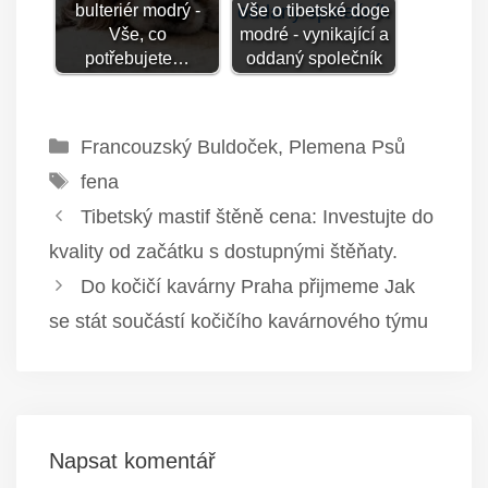
bulteriér modrý -
Vše o tibetské doge
Vše, co
modré - vynikající a
potřebujete…
oddaný společník
Rubriky
Francouzský Buldoček
,
Plemena Psů
Štítky
fena
Tibetský mastif štěně cena: Investujte do
kvality od začátku s dostupnými štěňaty.
Do kočičí kavárny Praha přijmeme Jak
se stát součástí kočičího kavárnového týmu
Napsat komentář