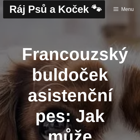
Přeskočit
Ráj Psů a Koček 🐾
Menu
na
obsah
Francouzský
buldoček
asistenční
pes: Jak
může