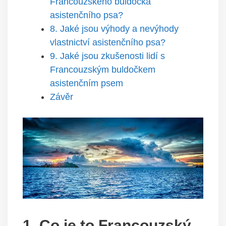
Francouzského buldočka
asistenčního psa?
8. Jaké jsou výhody a nevýhody
vlastnictví asistenčního psa?
9. Jaké jsou zkušenosti lidí s
Francouzským buldočkem
asistenčním psem
Závěr
1. Co je to Francouzský