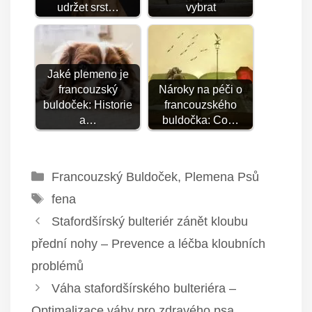
udržet srst…
vybrat
Jaké plemeno je
francouzský
Nároky na péči o
buldoček: Historie
francouzského
a…
buldočka: Co…
Rubriky
Francouzský Buldoček
,
Plemena Psů
Štítky
fena
Stafordšírský bulteriér zánět kloubu
přední nohy – Prevence a léčba kloubních
problémů
Váha stafordšírského bulteriéra –
Optimalizace váhy pro zdravého psa