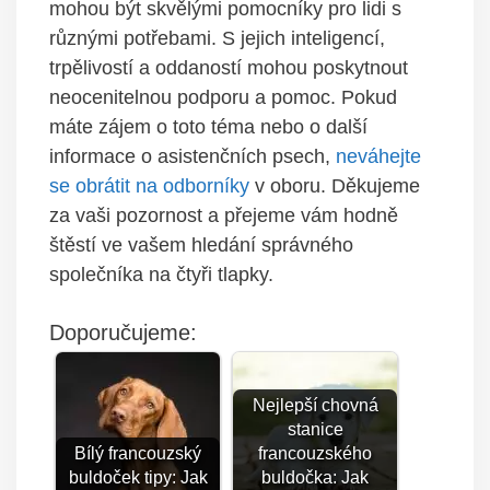
mohou být skvělými pomocníky pro lidi s
různými potřebami. S jejich inteligencí,
trpělivostí a oddaností mohou poskytnout
neocenitelnou podporu a pomoc. Pokud
máte zájem o toto téma nebo o další
informace o asistenčních psech,
neváhejte
se obrátit na odborníky
v oboru. Děkujeme
za vaši pozornost a přejeme vám hodně
štěstí ve vašem hledání správného
společníka na čtyři tlapky.
Doporučujeme:
Nejlepší chovná
stanice
Bílý francouzský
francouzského
buldoček tipy: Jak
buldočka: Jak