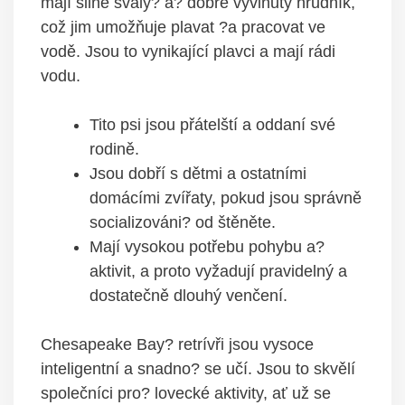
mají silné svaly? a? dobře vyvinutý hrudník,
což jim umožňuje plavat ?a pracovat ve
vodě. Jsou to vynikající plavci a mají rádi
vodu.
Tito psi jsou přátelští a oddaní své
rodině.
Jsou dobří s dětmi a ostatními
domácími zvířaty, pokud jsou správně
socializováni? od štěněte.
Mají vysokou potřebu pohybu a?
aktivit, a proto vyžadují pravidelný a
dostatečně dlouhý venčení.
Chesapeake Bay? retrívři jsou vysoce
inteligentní a snadno? se učí. Jsou to skvělí
společníci pro? lovecké aktivity, ať už se