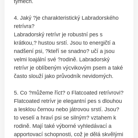
týmech.
4. Jaký ?je charakteristický Labradorského
retrívra?
Labradorský retrívr je robustní pes s
krátkou,? hustou srstí. Jsou to energičtí a
nadšení psi, ?kteří se snadno? učí a jsou
velmi loajální své ?rodině. Labradorský
retrívr je oblíbeným výcvikovým psem a také
často slouží jako průvodník nevidomých.
5. Co ?můžeme říct? o Flatcoated retrívrovi?
Flatcoated retrívr je elegantní pes s dlouhou
a lesklou černou nebo játrovou srstí. Jsou?
to veselí a hraví psi se silným? vztahem k
rodině. Mají také výborné vyhledávací a
apportovací schopnosti, což je dělá skvělými