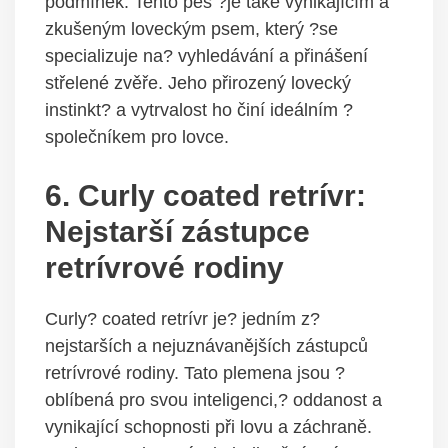
podmínek. Tento pes ?je také vynikajícím a
zkušeným loveckým psem, který ?se
specializuje na? vyhledávání a přinášení
střelené zvěře. Jeho přirozený lovecký
instinkt? a vytrvalost ho činí ideálním ?
společníkem pro lovce.
6. Curly coated retrívr:
Nejstarší zástupce
retrívrové rodiny
Curly? coated retrívr je? jedním z?
nejstarších a nejuznávanějších zástupců
retrívrové rodiny. Tato plemena jsou ?
oblíbená pro svou inteligenci,? oddanost a
vynikající schopnosti při lovu a záchraně.