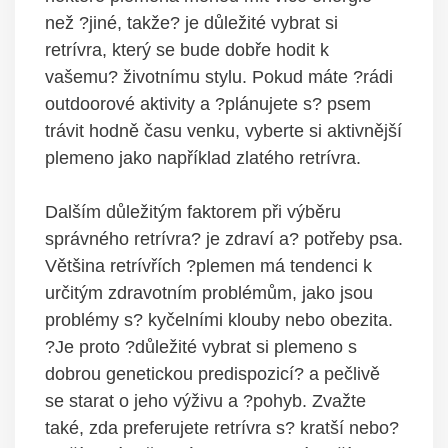
než ?jiné, takže? je důležité vybrat si
retrívra, který se bude dobře hodit k
vašemu? životnímu stylu. Pokud máte ?rádi
outdoorové aktivity a ?plánujete s? psem
trávit hodně času venku, vyberte si aktivnější
plemeno jako například zlatého retrívra.
Dalším důležitým faktorem při výběru
správného retrívra? je zdraví a? potřeby psa.
Většina retrívřích ?plemen má tendenci k
určitým zdravotním problémům, jako jsou
problémy s? kyčelními klouby nebo obezita.
?Je proto ?důležité vybrat si plemeno s
dobrou genetickou predispozicí? a pečlivě
se starat o jeho výživu a ?pohyb. Zvažte
také, zda preferujete retrívra s? kratší nebo?