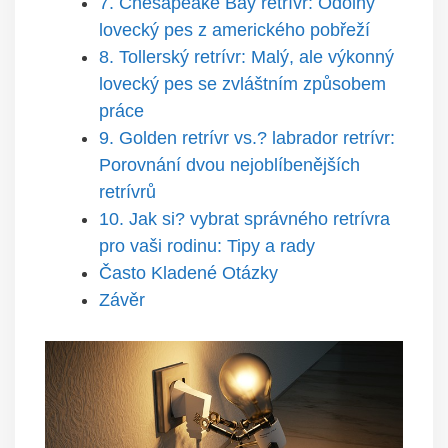
7. Chesapeake Bay retrívr: Odolný
lovecký pes z amerického pobřeží
8. Tollerský retrívr: Malý, ale výkonný
lovecký pes se zvláštním způsobem
práce
9. Golden retrívr vs.? labrador retrívr:
Porovnání dvou nejoblíbenějších
retrívrů
10. Jak si? vybrat správného retrívra
pro vaši rodinu: Tipy a rady
Často Kladené Otázky
Závěr