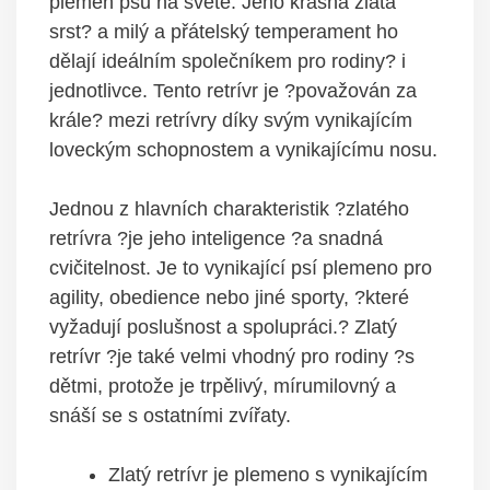
plemen psů na světě. Jeho krásná zlatá
srst? a milý a přátelský temperament ho
dělají ideálním společníkem pro rodiny? i
jednotlivce. Tento retrívr je ?považován za
krále? mezi retrívry díky svým vynikajícím
loveckým schopnostem a vynikajícímu nosu.
Jednou z hlavních charakteristik ?zlatého
retrívra ?je jeho inteligence ?a snadná
cvičitelnost. Je to vynikající psí plemeno pro
agility, obedience nebo jiné sporty, ?které
vyžadují poslušnost a spolupráci.? Zlatý
retrívr ?je také velmi vhodný pro rodiny ?s
dětmi, protože je trpělivý, mírumilovný a
snáší se s ostatními zvířaty.
Zlatý retrívr je plemeno s vynikajícím