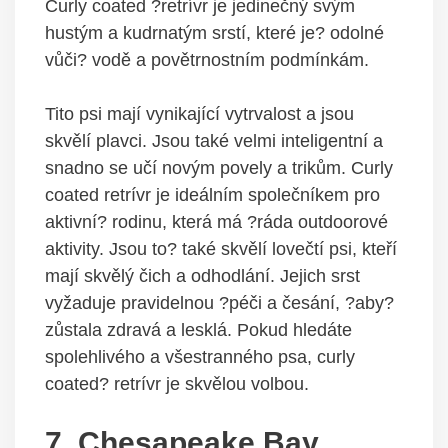
Curly coated ?retrívr je jedinečný svým
hustým a kudrnatým srstí, které je? odolné
vůči? vodě a povětrnostním podmínkám.
Tito psi mají vynikající vytrvalost a jsou
skvělí plavci. Jsou také velmi inteligentní a
snadno se učí novým povely a trikům. Curly
coated retrívr je ideálním společníkem pro
aktivní? rodinu, která má ?ráda outdoorové
aktivity. Jsou to? také skvělí lovečtí psi, kteří
mají skvělý čich a odhodlání. Jejich srst
vyžaduje pravidelnou ?péči a česání, ?aby?
zůstala zdravá a lesklá. Pokud hledáte
spolehlivého a všestranného psa, curly
coated? retrívr je skvělou volbou.
7. Chesapeake Bay