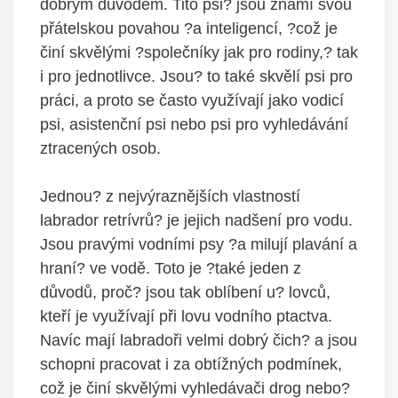
dobrým důvodem. Tito psi? jsou známí svou
přátelskou povahou ?a inteligencí, ?což je
činí skvělými ?společníky jak pro rodiny,? tak
i pro jednotlivce. Jsou? to také skvělí psi pro
práci, a proto se často využívají jako vodicí
psi, asistenční psi nebo psi pro vyhledávání
ztracených osob.
Jednou? z nejvýraznějších vlastností
labrador retrívrů? je jejich nadšení pro vodu.
Jsou pravými vodními psy ?a milují plavání a
hraní? ve vodě. Toto je ?také jeden z
důvodů, proč? jsou tak oblíbení u? lovců,
kteří je využívají při lovu vodního ptactva.
Navíc mají labradoři velmi dobrý čich? a jsou
schopni pracovat i za obtížných podmínek,
což je činí skvělými vyhledávači drog nebo?