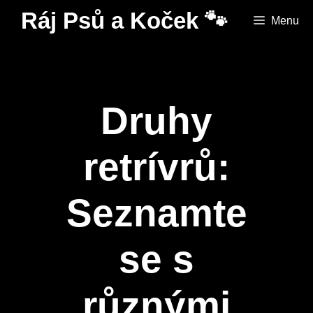
Přeskočit
Ráj Psů a Koček 🐾
Menu
na
obsah
Druhy
retrívrů:
Seznamte
se s
různými