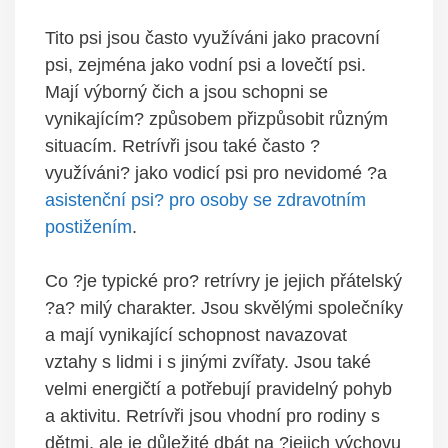
Tito psi jsou často využíváni jako pracovní
psi, zejména jako vodní psi a lovečtí psi.
Mají výborný čich a jsou schopni se
vynikajícím? způsobem přizpůsobit různým
situacím. Retrívři jsou také často ?
využíváni? jako vodicí psi pro nevidomé ?a
asistenční psi? pro osoby se zdravotním
postižením
.
Co ?je typické pro? retrívry je jejich přátelský
?a? milý charakter. Jsou skvělými společníky
a mají vynikající schopnost navazovat
vztahy s lidmi i s jinými zvířaty. Jsou také
velmi energičtí a potřebují pravidelný pohyb
a aktivitu. Retrívři jsou vhodní pro rodiny s
dětmi, ale je důležité dbát na ?jejich výchovu