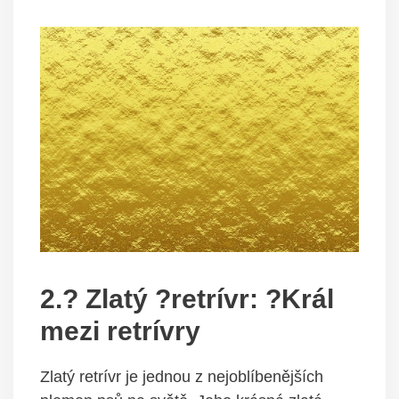
2.? Zlatý ?retrívr: ?Král
mezi retrívry
Zlatý retrívr je jednou z nejoblíbenějších