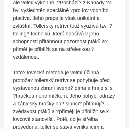
ale velmi výkonné. ?Pochází? z Kanady ?a
byl vyšlechtěn speciálně ?pro lov vodního
ptactva. Jeho práce je však unikátní a
zvláštní. Tollerský retrívr totiž využívá tzv. ?
tolling? techniku, která spočívá v jeho
schopnosti přitáhnout pozornost ptáků a?
přimět je přiblížit se na střeleckou ?
vzdálenost.
Tato? lovecká metoda je velmi účinná,
protože? tollerský retrívr se pohybuje před
vystavenou zbraní svého? pána a hraje si s
?hračkou nebo míčkem. Jeho pohyb, odrazy
a záblesky hračky na? slunci? přitahují?
zvědavost ptáků a ?přimějí je přiblížit se k
lovcově stanovišti. Poté, co je střelba
provedena, toller se stává vynikajícím a