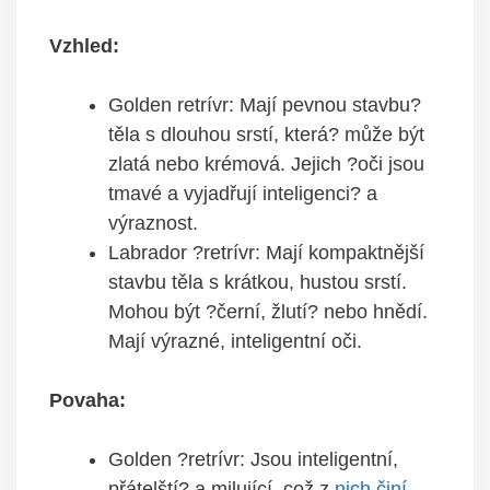
Vzhled:
Golden retrívr: Mají pevnou stavbu?
těla s dlouhou srstí, která? může být
zlatá nebo krémová. Jejich ?oči jsou
tmavé a vyjadřují inteligenci? a
výraznost.
Labrador ?retrívr: Mají kompaktnější
stavbu těla s krátkou, hustou srstí.
Mohou být ?černí, žlutí? nebo hnědí.
Mají výrazné, inteligentní oči.
Povaha:
Golden ?retrívr: Jsou inteligentní,
přátelští? a milující, což z
nich činí