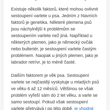
Existuje ⁤několik faktorů, ⁤které mohou ovlivnit
sestoupení varlete‌ u psa. Jedním z hlavních
faktorů je genetika. ‍Některé plemena psů
jsou náchylnější​ k problémům se
sestoupením varlete než ⁣jiná. Například u
některých⁤ plemen,⁣ jako‍ je německý ovčák
nebo bulteriér, je sestoupení varlete častým
problémem.‌ Naopak ⁢u jiných plemen, jako ‌je
labrador​ retrívr, je to méně⁣ časté.
Dalším faktorem je ​věk psa. Sestoupení
varlete se ⁣nejčastěji ⁤vyskytuje u mladých psů
⁢ve věku 6 až⁢ 12 měsíců. Většinou se ‌však
problém‍ vyřeší sám do 2 let‌ věku, a varle se
samo sestoupí. Pokud však sestoupení⁤
varlete přetrvává i ⁢po ⁢této​ době,
je vhodné