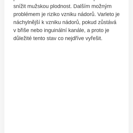
snížit mužskou plodnost. Dalším možným
problémem je riziko vzniku nádorů.​ Varleto je⁤
náchylnější k vzniku ​nádorů, pokud zůstává
⁣v ⁤břiše⁤ nebo⁤ inguinální kanále,‌ a proto je
důležité‍ tento⁢ stav co nejdříve vyřešit.