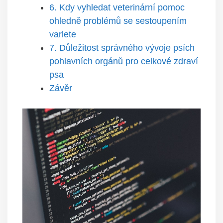
6. Kdy vyhledat⁣ veterinární pomoc
ohledně problémů se sestoupením
varlete
7. Důležitost​ správného vývoje⁤ psích
pohlavních orgánů pro celkové⁣ zdraví ​
psa
Závěr