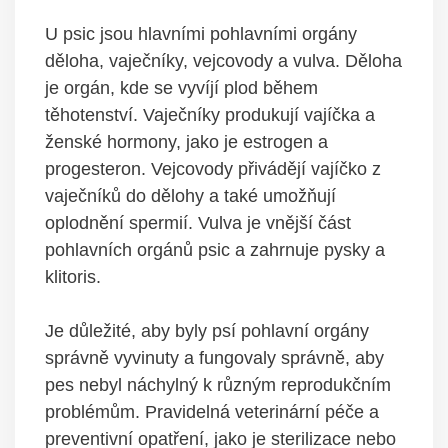
U psic jsou hlavními pohlavními orgány
děloha, vaječníky,​ vejcovody ​a vulva.⁢ Děloha
je orgán, kde ⁢se vyvíjí plod během
těhotenství. Vaječníky produkují vajíčka a
ženské hormony, jako je estrogen ‌a
progesteron. Vejcovody přivádějí vajíčko z
‍vaječníků do dělohy‌ a‌ také ‌umožňují
oplodnění spermií. Vulva je vnější část⁤
pohlavních orgánů psic a zahrnuje ‌pysky a
klitoris.
Je ⁤důležité, aby byly psí pohlavní orgány
správně ​vyvinuty a⁤ fungovaly ⁢správně,​ aby
pes nebyl náchylný k‍ různým⁢ reprodukčním
problémům. Pravidelná veterinární péče a
preventivní opatření, jako⁤ je sterilizace nebo