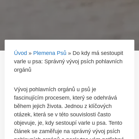
Úvod
»
Plemena Psů
»
Do kdy má sestoupit
varle u psa: Správný vývoj psích pohlavních
orgánů
​Vývoj ​pohlavních orgánů u ⁢psů je⁣
fascinujícím procesem, který se odehrává
během jejich života. Jednou⁣ z klíčových
⁢otázek, ⁢která se v ⁢této souvislosti často⁢
objevuje, je, ‍kdy sestoupí varle u psa. ⁤Tento
článek⁢ se‌ zaměřuje na⁢ správný vývoj psích