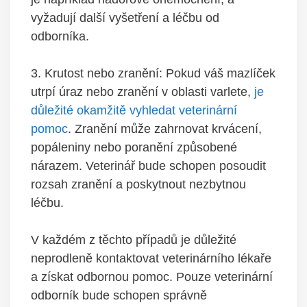
vyžadují ⁤další vyšetření a ‌léčbu⁤ od​
odborníka.
3. Krutost nebo zranění: Pokud ⁤váš mazlíček⁢
utrpí úraz nebo zranění v oblasti⁢ varlete,
je
důležité okamžitě vyhledat veterinární
pomoc
. Zranění může zahrnovat krvácení,
popáleniny nebo‌ poranění způsobené
nárazem.‌ Veterinář bude⁤ schopen posoudit‌
rozsah zranění a⁢ poskytnout nezbytnou
‍léčbu.
V každém z těchto případů je důležité
neprodleně kontaktovat‍ veterinárního lékaře
a získat odbornou pomoc. ⁤Pouze veterinární
odborník bude ‍schopen správně