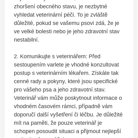
zhoršení obecného‌ stavu, je nezbytné
vyhledat ​veterinární péči. To je zvláště
důležité, pokud se⁢ vašemu psovi ‌zdá, že je
ve ⁢velké bolesti nebo ​je jeho zdravotní stav
nestabilní.
2. Komunikujte s veterinářem: Před​
sestoupením ‌varlete je vhodné ⁤konzultovat
postup⁤ s veterinárním ‍lékařem. Získáte tak
cenné⁣ rady⁤ a pokyny, ‍které jsou specifické
pro vášeho psa a jeho zdravotní ​stav.
Veterinář vám může poskytnout ⁣informace o
⁣vhodném ‌časovém rámci, ⁢případně vám
doporučí další vyšetření ​či léčbu. Je důležité
mít​ na paměti,⁢ že pouze⁢ veterinář je
schopen posoudit situaci a přijmout nejlepší