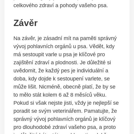
celkového zdraví a pohody vašeho psa.
Závěr
Na ⁣závěr, je zásadní mít na paměti správný⁤
vývoj pohlavních orgánů u psa. Vědět, kdy⁤
má ‍sestoupit varle⁤ u ⁣psa je klíčové ⁢pro
zajištění zdraví a plodnosti. Je důležité si
uvědomit, že každý ‌pes je individuální a ​
doba, ​kdy dojde k ‌sestoupení varlete, se
může ⁢lišit. Nicméně, ‌obecně platí, že by se
to mělo stát kolem 6 ⁤až 8 měsíců věku.
Pokud si​ však⁤ nejste jisti, vždy je nejlepší se
poradit se svým veterinářem.⁢ Pamatujte, že
správný ​vývoj ‍pohlavních orgánů je klíčový
⁢pro dlouhodobé zdraví vašeho psa, a proto