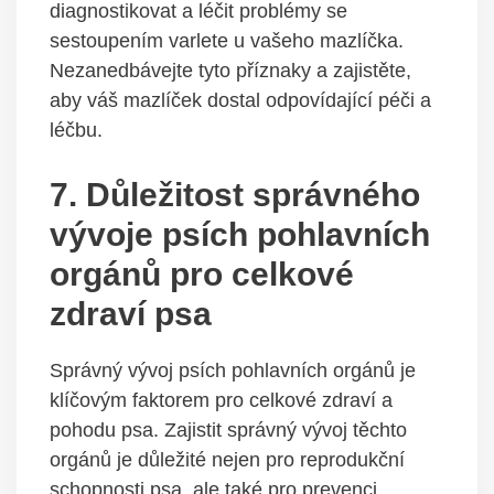
diagnostikovat a léčit ⁢problémy se
sestoupením varlete u‍ vašeho mazlíčka.
‍Nezanedbávejte tyto příznaky a zajistěte,
aby váš mazlíček dostal⁣ odpovídající péči a
léčbu.
7. ⁢Důležitost správného
vývoje‍ psích pohlavních
orgánů ‌pro celkové
zdraví psa
Správný⁢ vývoj ⁤psích pohlavních orgánů‌ je
klíčovým faktorem pro celkové ​zdraví a
pohodu psa. Zajistit správný vývoj ⁤těchto
orgánů je důležité nejen pro ⁢reprodukční
schopnosti psa, ale také ⁢pro prevenci