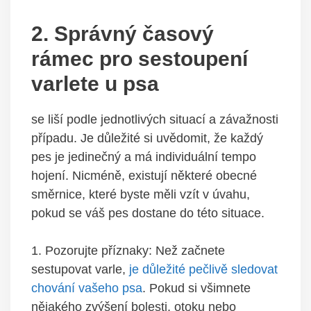
2.‌ Správný časový
rámec⁤ pro sestoupení
varlete u psa
se liší podle jednotlivých⁤ situací​ a závažnosti
případu. Je ⁣důležité si uvědomit,⁢ že každý
pes je jedinečný⁣ a má individuální ⁢tempo
⁤hojení. Nicméně, existují některé obecné
směrnice,⁣ které byste měli⁢ vzít v ⁣úvahu,
⁢pokud​ se váš pes dostane do této situace.
1. Pozorujte příznaky: Než ⁢začnete
sestupovat varle,
je důležité pečlivě sledovat
chování ⁤vašeho psa
. ‍Pokud si všimnete
nějakého zvýšení⁢ bolesti, otoku nebo