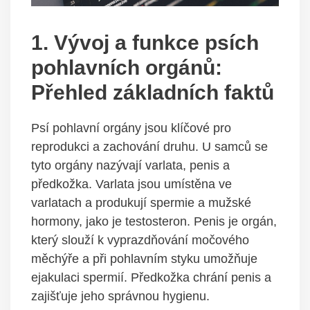
1. Vývoj a funkce ⁤psích
pohlavních orgánů:
Přehled základních faktů
Psí pohlavní orgány ⁤jsou klíčové‌ pro
reprodukci a zachování druhu. U samců se
tyto orgány‍ nazývají varlata, ‌penis a
předkožka. Varlata jsou umístěna ve
varlatach ‌a produkují ⁣spermie‌ a ​mužské‌
hormony, ​jako je testosteron. ⁤Penis je⁣ orgán,
který slouží k ⁤vyprazdňování močového
měchýře⁤ a při ‍pohlavním styku ⁣umožňuje
ejakulaci⁢ spermií. Předkožka‌ chrání penis a
zajišťuje ​jeho správnou hygienu.