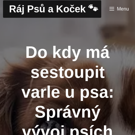
Přeskočit
Ráj Psů a Koček 🐾
Menu
na
obsah
Do kdy má
sestoupit
varle u psa:
Správný
vývoj psích