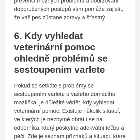
prevenci možných​ problémů a dodržování ​
doporučených postupů vám pomůže zajistit,
že váš pes ⁤zůstane zdravý a šťastný.
6. Kdy vyhledat
veterinární pomoc⁤
ohledně problémů se
sestoupením varlete
Pokud⁢ se ‌setkáte s problémy se
sestoupením⁤ varlete ⁤u​ vašeho domácího
mazlíčka, je‌ důležité vědět, ​kdy vyhledat
veterinární pomoc. ‍Existuje ⁤několik situací,
ve kterých⁤ je nezbytné ‍obrátit​ se⁢ na
odborníka, ​který poskytne adekvátní léčbu a
péči. Zde je seznam⁢ příznaků a situací, které