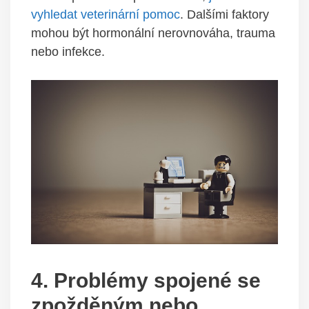
vyhledat veterinární pomoc
. Dalšími faktory
mohou být ‌hormonální nerovnováha, trauma
nebo infekce.
4.⁣ Problémy spojené ‍se
zpožděným nebo