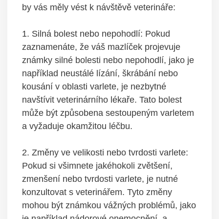
by vás měly vést k návštěvě veterináře:
1. Silná bolest ⁣nebo nepohodlí: Pokud
zaznamenáte, že ⁣váš ​mazlíček projevuje
známky ⁢silné bolesti nebo nepohodlí,⁤ jako ⁣je⁤
například neustálé lízání,⁢ škrábání nebo ​
kousání ⁤v oblasti varlete, je nezbytné
navštívit veterinárního lékaře. Tato​ bolest
může být způsobena ​sestoupeným varletem⁤
a vyžaduje okamžitou léčbu.
2. Změny ve velikosti⁤ nebo tvrdosti varlete:
Pokud si‍ všimnete jakéhokoli zvětšení,
zmenšení nebo tvrdosti varlete, je nutné
konzultovat s veterinářem. Tyto změny⁤
mohou být známkou ‍vážných problémů, jako
je například nádorové⁣ onemocnění, a