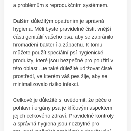
a‌ problémům s reprodukčním systémem.
Dalším⁣ důležitým opatřením je správná
⁤hygiena. Měli byste pravidelně čistit vnější
části genitálií vašeho psa, aby se zabránilo
hromadění bakterií a ‌zápachu.⁣ K tomu
‌můžete ⁢použít ​speciální psí hygienické
⁤produkty, které jsou bezpečné ⁤pro použití v
této oblasti. Je také důležité udržovat čisté
prostředí, ve kterém váš pes⁤ žije, aby se
minimalizovalo​ riziko ⁢infekcí.
Celkově je důležité si ⁤uvědomit, ⁣že péče o
pohlavní orgány​ psa je⁣ klíčovým ⁤aspektem‌
jejich celkového​ zdraví.⁢ Pravidelné ​kontroly
a správná hygiena jsou nezbytné ​pro