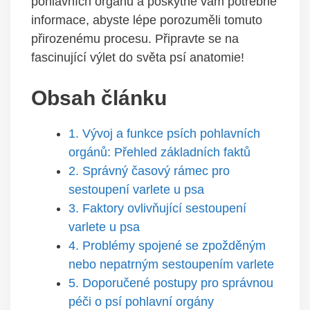
pohlavních orgánů a poskytne vám potřebné
informace, abyste lépe porozuměli tomuto⁣
přirozenému procesu. ‍Připravte ‌se⁢ na
fascinující výlet do světa psí anatomie!
Obsah článku
1.⁢ Vývoj a funkce psích pohlavních
orgánů: Přehled‍ základních faktů
2. Správný časový rámec​ pro
sestoupení ⁢varlete ⁤u psa
3.‍ Faktory ovlivňující ⁢sestoupení
varlete u psa
4. Problémy spojené‌ se ⁢zpožděným
nebo nepatrným sestoupením varlete
5. Doporučené postupy pro správnou
péči o psí pohlavní orgány