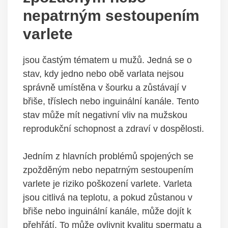
nepatrným‌ sestoupením‍
varlete
jsou častým tématem u mužů. Jedná se ​o
stav, kdy‌ jedno ⁣nebo obě varlata‍ nejsou
správně umístěna v šourku a ‍zůstávají v
břiše, tříslech ⁤nebo inguinální kanále.⁤ Tento
stav ⁢může mít negativní vliv na mužskou
reprodukční schopnost⁢ a‍ zdraví v dospělosti.
Jedním z hlavních problémů ⁣spojených se
⁢zpožděným nebo nepatrným sestoupením
varlete je riziko poškození ‌varlete. Varleta
jsou citlivá na teplotu, a pokud zůstanou⁢ v
břiše nebo inguinální kanále, může dojít k‌
přehřátí. To může ovlivnit kvalitu‌ spermatu ​a