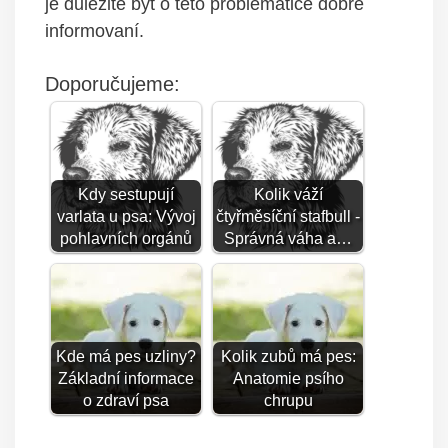
je důležité být o ‌této problematice dobře
‌informovaní.
Doporučujeme:
Kdy sestupují
Kolik váží
varlata u psa: Vývoj
čtyřměsíční stafbull -
pohlavních orgánů
Správná váha a…
Kde má pes uzliny?
Kolik zubů má pes:
Základní informace
Anatomie psího
o zdraví psa
chrupu