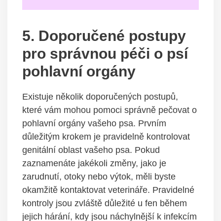
5. Doporučené postupy⁣
pro správnou ​péči o psí
⁢pohlavní‌ orgány
Existuje několik doporučených postupů,‌
které vám mohou pomoci správně pečovat o
pohlavní orgány ‍vašeho psa. Prvním
důležitým krokem je pravidelně kontrolovat
genitální ⁣oblast vašeho ⁢psa. Pokud
zaznamenáte jakékoli změny, jako je
zarudnutí, otoky‌ nebo výtok, měli byste
⁣okamžitě kontaktovat veterináře. Pravidelné⁢
kontroly jsou zvláště důležité u fen během
jejich‍ hárání, kdy ⁣jsou náchylnější k⁤ infekcím