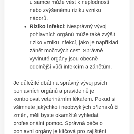
u samce může ⁣vést k neplodnosti
nebo zvýšenému​ riziku vzniku
nádorů.
Riziko​ infekcí
: ‍Nesprávný vývoj
pohlavních ⁤orgánů ​může⁣ také⁢ zvýšit
riziko‍ vzniku infekcí, jako⁤ je například
zánět močových⁢ cest. Správné
vyvinuté ​orgány jsou obecně
odolnější vůči⁣ infekcím‍ a zánětům.
Je důležité​ dbát na ‍správný⁤ vývoj psích ​
pohlavních orgánů⁤ a pravidelně je⁤
kontrolovat veterinárním lékařem. Pokud si
všimnete jakýchkoli neobvyklých ​příznaků či
změn, měli byste okamžitě vyhledat
profesionální pomoc. Správná péče o
pohlavní orgány je klíčová pro ‍zajištění