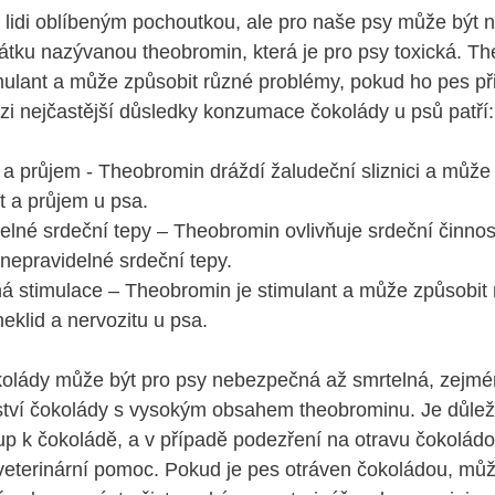
 lidi oblíbeným pochoutkou, ale⁣ pro naše psy může být
látku nazývanou theobromin, která je pro psy toxická. T
mulant​ a může způsobit různé problémy, pokud ho pes při
i nejčastější důsledky konzumace čokolády u psů patří:
a ‍průjem ⁢- Theobromin dráždí žaludeční​ sliznici a může 
 a průjem ⁢u psa.
elné srdeční tepy – Theobromin ovlivňuje srdeční činnos
 nepravidelné srdeční tepy.
 ⁣stimulace – Theobromin⁣ je stimulant a ⁣může způsobi
 neklid a nervozitu ‍u psa.
lády může být pro psy‌ nebezpečná až smrtelná, zejmé
tví ‍čokolády ⁢s vysokým obsahem theobrominu. Je důležit
up k čokoládě,⁤ a v případě podezření ​na otravu čokoládo
veterinární pomoc. Pokud je pes otráven čokoládou, můž