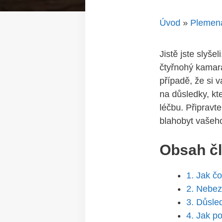
Úvod
»
Plemen
Jistě jste slyšel
čtyřnohý kamará
⁢případě, že si
na ⁤důsledky,‍ 
léčbu. Připravt
blahobyt vašeh
Obsah č
1. Jak čo
2. Nebez
3. Důsle
4. ⁣Jak 