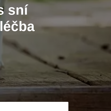
s sní
léčba