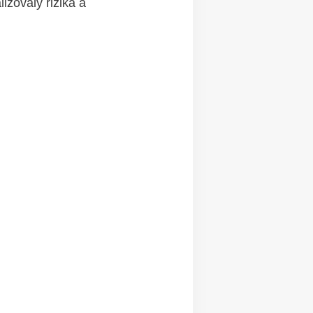
zovaly ⁢rizika a