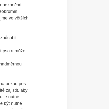
 nebezpečná.
heobromin
jme ve ‍větších
​způsobit
t psa ​a může
t nadměrnou
na pokud ⁢pes
é zajistit, aby
u ‌je nutné
e být nutné