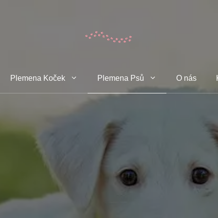
Plemena Koček
Plemena Psů
O nás