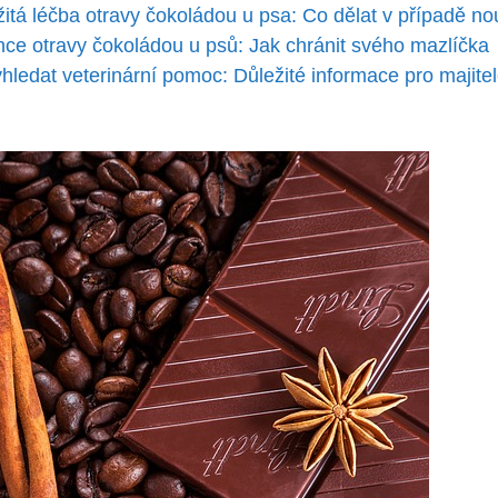
itá léčba ⁣otravy čokoládou ‍u psa: Co dělat v případě n
ce​ otravy ⁤čokoládou u ​psů: Jak chránit svého mazlíčka
yhledat veterinární pomoc: Důležité informace pro majite