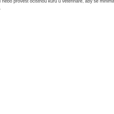
í nebo provést očistnou kúru u veterináře, aby se minimali
.