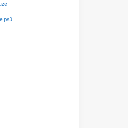
ouze
le psů