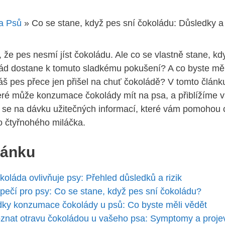
a Psů
»
Co se stane, když pes sní čokoládu: Důsledky a
i, že pes nesmí jíst čokoládu. Ale co se ⁤vlastně stane,⁤ kd
d dostane k tomuto sladkému​ pokušení? A co byste měli
 váš pes přece jen přišel na chuť čokoládě? V tomto článk
které může konzumace čokolády mít na​ psa, a přiblížíme
e se na dávku užitečných informací, které vám pomohou c
o čtyřnohého miláčka.
lánku
koláda ‌ovlivňuje psy: Přehled důsledků ​a rizik
pečí pro psy: Co se stane, když pes sní čokoládu?
dky konzumace čokolády u psů: Co byste měli vědět
poznat otravu čokoládou u vašeho psa: Symptomy a proje