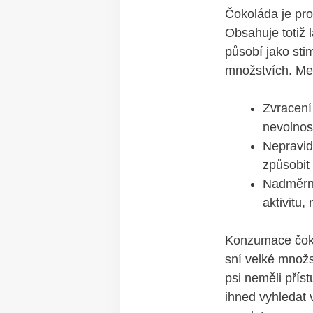
Čokoláda je pro
Obsahuje totiž 
působí jako sti
množstvích. Mez
Zvracení 
nevolnost
Nepravid
způsobit
Nadměrná
aktivitu,
Konzumace čoko
sní velké množs
psi neměli příst
ihned vyhledat 