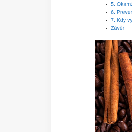
5.⁣ Okamž
6. Preven
7. Kdy v
Závěr