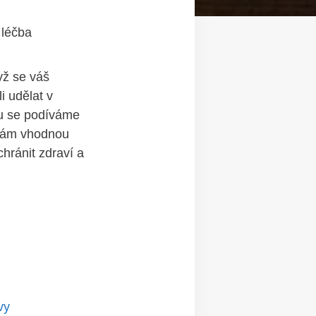
 léčba
yž se váš ​
 ⁢udělat v
u ⁢se ‌podíváme
 vám vhodnou
hránit zdraví a
vy