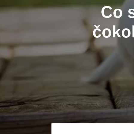
Co s
čoko