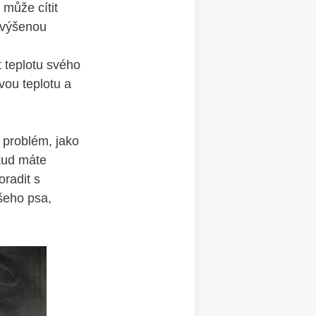
 může cítit
zvýšenou⁢
t teplotu svého
svou teplotu a
t problém, jako
ud⁤ máte ​
radit s​
šeho⁣ psa,