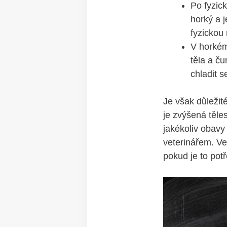
Po fyzick
horký a⁤ 
fyzickou
V horkém 
těla a ču
chladit s
Je ​však důležit
je zvýšená ⁤těle
jakékoliv obavy 
veterinářem. Ve
pokud je to pot