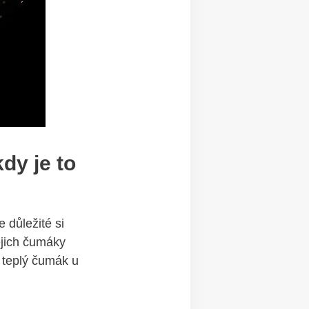
dy je to
důležité ⁤si
ejich čumáky
e‍ teplý čumák u