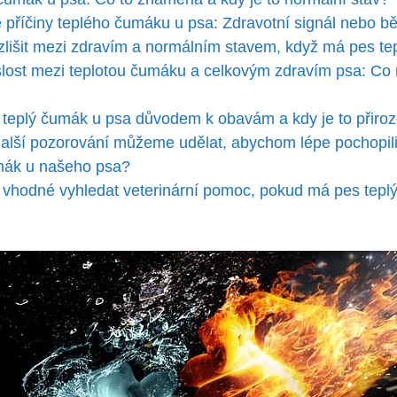
⁣příčiny teplého čumáku ​u psa: Zdravotní signál⁢ nebo⁣ b
ozlišit mezi zdravím a normálním stavem, ‍když má‍ pes t
lost mezi teplotou čumáku ‍a⁢ celkovým zdravím psa: ​Co 
e teplý čumák u‌ psa důvodem ‌k ‌obavám ‍a kdy je⁢ to přiroz
další pozorování můžeme udělat,​ abychom lépe pochopil
umák u našeho psa?
e vhodné vyhledat veterinární pomoc, pokud má pes⁣ tep