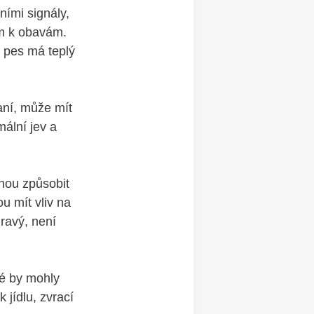
ími signály,
m k obavám. ​
š pes má teplý‌
raní, může mít
mální jev a
ohou způsobit
 mít ⁢vliv na
ravý,⁤ není
ré by mohly
 jídlu, zvrací