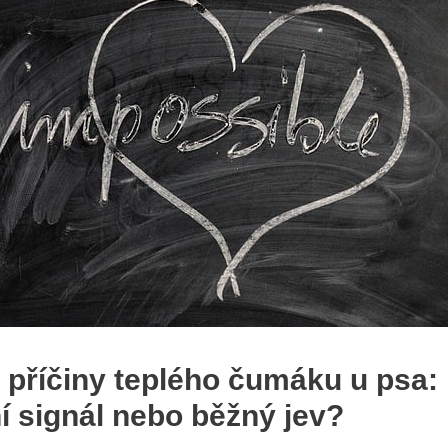
 ⁤příčiny teplého čumáku u psa:
í signál nebo běžný jev?