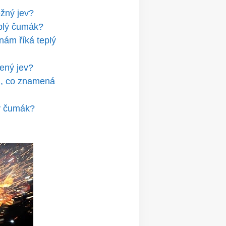
ěžný jev?
eplý čumák?
‍nám říká teplý
ený ​jev?
i, co ‌znamená
lý čumák?