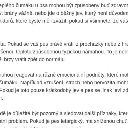
eplého čumáku u psa​ mohou být způsobeny ‌buď zdravotn
t ⁢brány vážně,​ nebo jde o ⁣běžný jev, který není důvode
faktorů, které byste měli zvážit, pokud ⁣si všimnete, ⁣že vá
ita: Pokud se váš ⁣pes právě vrátil z procházky nebo z ‍h
ýšenou teplotu‌ způsobenou‍ fyzickou námahou.⁣ To je nor
l brzy vrátit zpět do normálu.
 ⁢mohou ​reagovat na různé emocionální podněty, ​které m
 čumáku. Například vzrušení, strach nebo nervozita ⁣mohou
.⁤ Pokud je toto pouze krátkodobý jev a‍ pes se jinak jeví zd
m.
ě je důležité být​ pozorný a sledovat další příznaky, kte
otní problém. Pokud je pes letargický, ​má sníženou ⁣chuť k