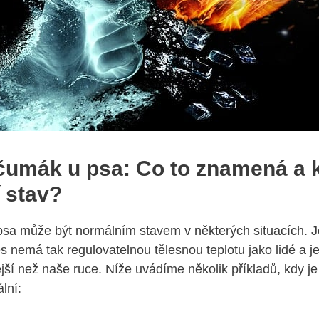
 čumák u psa: Co to ⁤znamená a k
‌ stav?
psa‍ může být normálním stavem v některých situacích. Je⁣ 
s nemá tak regulovatelnou ⁢tělesnou teplotu jako lidé a j
jší ​než ‌naše ruce. Níže​ uvádíme několik⁣ příkladů, kdy j
lní: