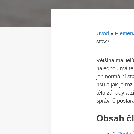
Úvod
»
Plemen
stav?
Většina majitelů
najednou má‍ te
jen normální st
psů a ⁣jak je ⁣r
této záhady a ​z
správně postara
Obsah č
1. Teplý 