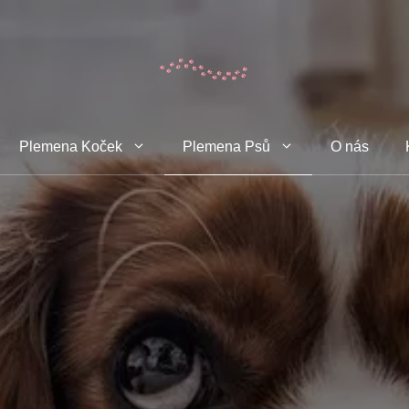
Plemena Koček
Plemena Psů
O nás