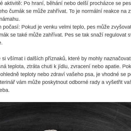
é aktivitě: Po hraní,⁣ běhání nebo delší procházce se pes
jeho‌ čumák ⁤se může⁤ zahřívat. ​To je normální⁣ reakce na 
 námahu.
počasí:‌ Pokud je venku velmi⁣ teplo, pes​ může ⁤zvyšova
mák se také ‌může⁤ zahřívat.‌ Pes se⁣ tak snaží regulovat 
e.
é si všímat i dalších příznaků,⁢ které by mohly ​naznačova
sná teplota, ztráta chuti k jídlu, zvracení ‍nebo apatie. Pok
ohledně teploty nebo⁤ zdraví vašeho psa, je vhodné⁢ se po
terinář​ vám⁣ může poskytnout odborné rady a vyšetřit va
řeba.