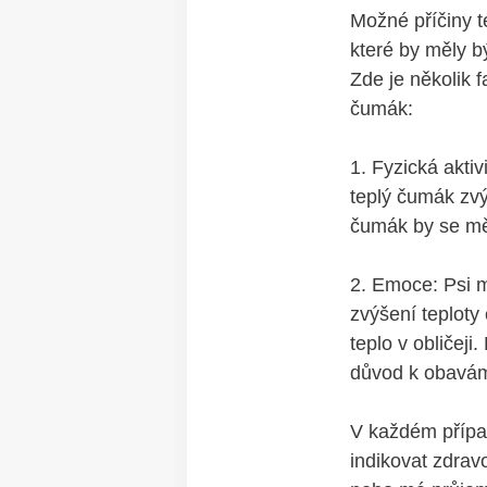
Možné příčiny t
které by měly bý
Zde je ‍několik 
čumák:
1. Fyzická aktiv
teplý čumák‌ zv
čumák by se ‍mě
2. ‍Emoce:​ Psi
zvýšení teploty
teplo ‍v obličeji
důvod ‌k obavá
V každém ​případ
indikovat ⁢zdrav