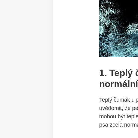
1.⁣ Teplý
normální
Teplý ⁤čumák u ‍
uvědomit, že pe
mohou ⁢být teple
psa ​zcela normá