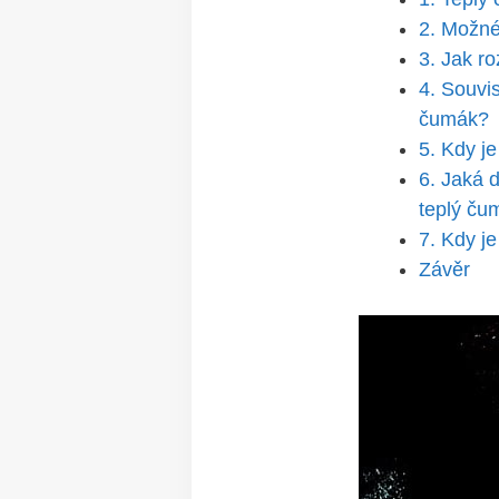
2. Možné 
3. Jak r
4. Souvis
čumák?
5. Kdy⁤ j
6. Jaká 
teplý ‌č
7. Kdy j
Závěr