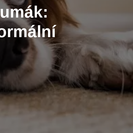
čumák:
ormální