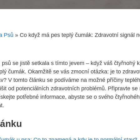
a Psů
»
Co když má pes teplý čumák: Zdravotní signál 
 psů se jistě setkala s​ tímto jevem – ⁣když váš čtyřnohý
plý čumák. ⁤Okamžitě se vás⁢ zmocní otázka: je to ​zdravo
av? V tomto‌ článku se podíváme⁢ na možné příčiny ⁣tepl
ozlišit od potenciálních zdravotních problémů. Připravte se‌
ískejte potřebné informace,⁢ abyste‌ se o svého čtyřnohého
t.
lánku
čumák u psa: Co to znamená⁤ a​ kdy je to normální stav?