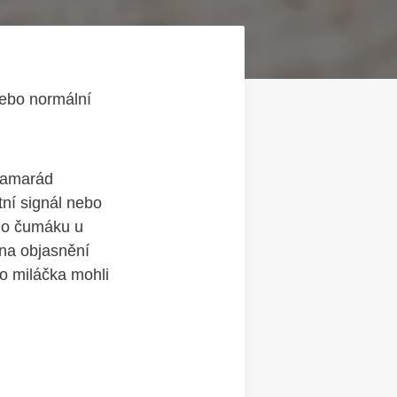
nebo normální
 kamarád
tní signál nebo
ého čumáku u
 na ⁣objasnění
 miláčka ‍mohli​