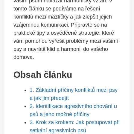
vašim psům navázat harmonický vztah.⁤ V
tomto‌ článku se podíváme na ‍řešení​
konfliktů mezi mazlíčky a jak zlepšit jejich
vzájemnou komunikaci. Připravte se na
praktické tipy ‌a ⁣osvědčené ⁣strategie, které
vám pomohou vyřešit problémy mezi vašimi
‌psy a⁣ navrátit klid a harmonii do vašeho
domova.
Obsah článku
1. Základní⁤ příčiny konfliktů mezi psy
a jak jim předejít
2. Identifikace agresivního chování ​u
psů a jeho možné příčiny
3. Krok za krokem: Jak postupovat při
setkání agresivních psů