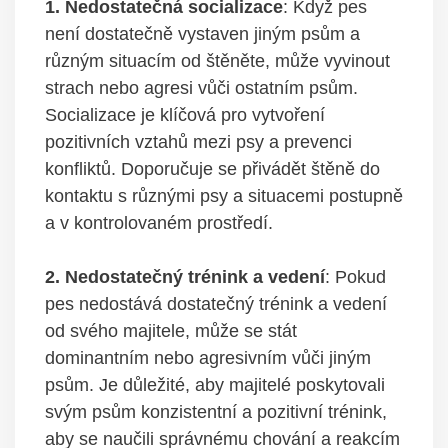
1. Nedostatečná socializace
: Když pes
⁤není dostatečně vystaven ⁣jiným psům a
různým situacím od‌ štěněte, ‍může vyvinout
strach‌ nebo agresi vůči ‍ostatním psům.
Socializace je klíčová pro vytvoření
pozitivních ⁣vztahů mezi psy a prevenci
konfliktů. Doporučuje se přivádět štěně do
kontaktu s různými ⁣psy a situacemi postupně
a v kontrolovaném prostředí.
2. Nedostatečný‍ trénink a vedení
: Pokud⁤
pes nedostává dostatečný⁢ trénink a vedení
od ​svého majitele,‌ může se​ stát
dominantním nebo agresivním vůči jiným
psům. Je důležité,​ aby majitelé poskytovali
svým psům konzistentní a pozitivní trénink,
aby se naučili ‍správnému chování ​a⁣ reakcím