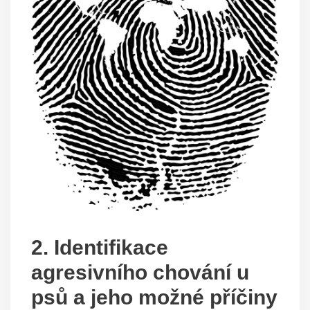
2. ⁤Identifikace
agresivního chování u
psů a jeho možné příčiny