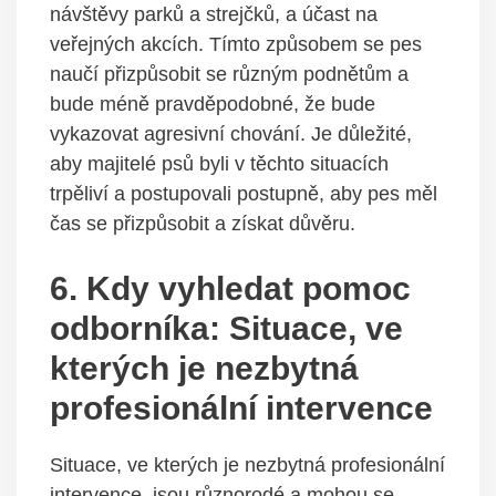
návštěvy parků a strejčků, a účast⁤ na
veřejných akcích. Tímto ​způsobem ​se pes
naučí přizpůsobit⁢ se různým podnětům a
⁤bude méně pravděpodobné, že⁢ bude
vykazovat⁢ agresivní chování. Je důležité,
aby majitelé psů byli v těchto⁢ situacích
trpěliví a postupovali postupně, ⁤aby pes‌ měl
čas se přizpůsobit a získat důvěru.
6. Kdy vyhledat pomoc
odborníka: ​Situace, ve
kterých je nezbytná
profesionální ⁢intervence
Situace, ve⁣ kterých je nezbytná profesionální
intervence, jsou různorodé a mohou se ​