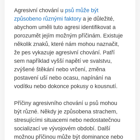
Agresivní ​chování u
psů může být⁤
způsobeno různými faktory
⁢a je důležité,
abychom uměli tuto agresi identifikovat a
porozumět jejím možným příčinám. Existuje
několik znaků, které nám mohou naznačit,
že pes vykazuje agresivní chování. Patří
‍sem například vyšší napětí​ ve svalstvu,
zvýšené štěkání ⁣nebo vrčení, změna
postavení uší nebo ocasu,‍ napínání na
vodítku nebo dokonce pokusy o kousnutí.
Příčiny agresivního chování‍ u psů mohou
být různé. Někdy je způsobena strachem,
stresujícími situacemi ⁣nebo​ nedostatečnou
socializací ve vývojovém období. Další
možnou příčinou může být dominance nebo