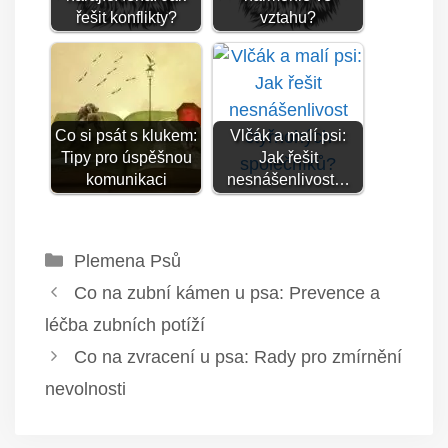
řešit konflikty?
vztahu?
Co si psát s klukem:
Vlčák a malí psi:
Tipy pro úspěšnou
Jak řešit
komunikaci
nesnášenlivost…
Rubriky
Plemena Psů
Co na zubní kámen u psa: Prevence a
léčba zubních potíží
Co na zvracení u psa: Rady pro zmírnění
nevolnosti