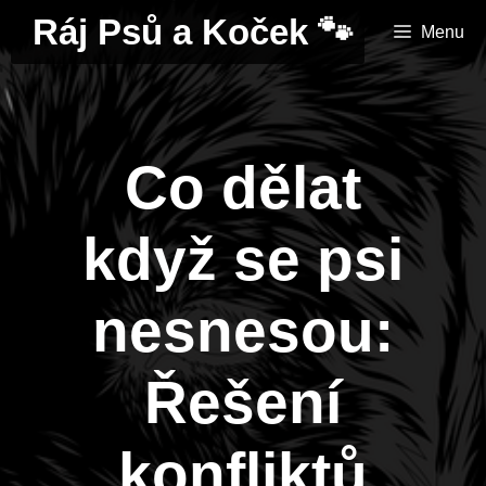
Přeskočit
Ráj Psů a Koček 🐾
Menu
na
obsah
Co dělat
když se psi
nesnesou:
Řešení
konfliktů