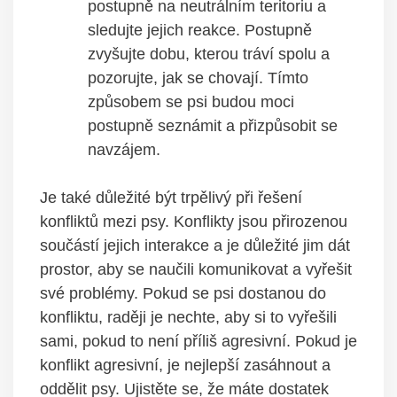
postupně na neutrálním teritoriu a
sledujte jejich⁣ reakce. Postupně
zvyšujte dobu, kterou tráví spolu a
pozorujte, jak se chovají. Tímto
způsobem se ⁤psi‌ budou moci
postupně seznámit⁣ a přizpůsobit se
navzájem.
Je‍ také důležité být trpělivý při řešení
konfliktů mezi psy.‍ Konflikty jsou přirozenou
součástí jejich interakce a je důležité jim dát
‌prostor, aby se naučili komunikovat⁢ a vyřešit
své ​problémy.⁣ Pokud se psi⁣ dostanou do
konfliktu, raději je nechte, aby si to vyřešili
sami, pokud‌ to ​není příliš ​agresivní.⁣ Pokud⁣ je
konflikt agresivní, je nejlepší zasáhnout a‌
oddělit psy. Ujistěte se, že⁣ máte‍ dostatek