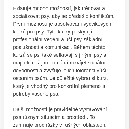
Existuje mnoho možností, jak trénovat⁣ a
socializovat psy, aby se předešlo⁢ konfliktům.
První‍ možností je absolvování‍ výcvikových
kurzů pro psy.​ Tyto kurzy poskytují
profesionální vedení a ⁢učí ‍psy ⁤základní
poslušnosti a komunikaci. ⁤Během‍ těchto
kurzů se psi také ‍setkávají s jinými‌ psy a
majiteli, což jim pomáhá ​rozvíjet‍ sociální
dovednosti a zvyšuje jejich toleranci vůči
ostatním ⁤psům. Je ‍důležité vybrat ​si kurz,
který je vhodný pro konkrétní plemeno a
potřeby vašeho ⁢psa.
Další možností je ‌pravidelné vystavování
psa různým situacím a prostředí. To
zahrnuje procházky v rušných oblastech,