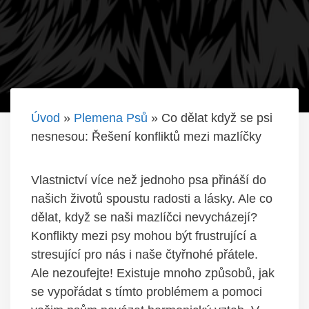
Úvod
»
Plemena Psů
»
Co dělat když se psi
nesnesou: Řešení konfliktů mezi mazlíčky
⁢Vlastnictví více než ‍jednoho psa přináší do
našich životů spoustu radosti a‍ lásky. Ale co⁤
dělat, ⁢když se naši‍ mazlíčci nevycházejí?
Konflikty mezi ⁣psy mohou být​ frustrující a
stresující pro nás i naše čtyřnohé přátele.
Ale nezoufejte! Existuje mnoho⁢ způsobů, jak
se vypořádat s tímto​ problémem a pomoci