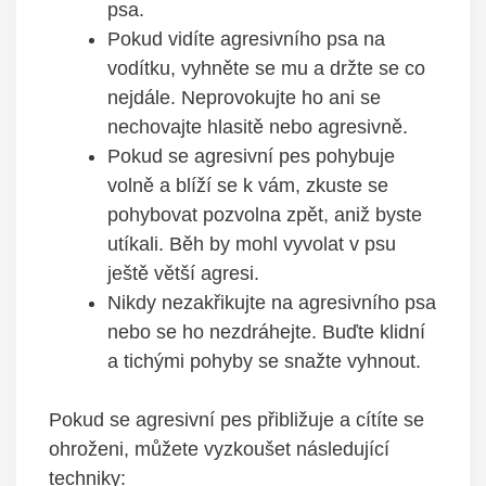
psa.
Pokud vidíte agresivního‍ psa na
vodítku, vyhněte se mu‍ a držte se co
nejdále. Neprovokujte ho ani ‌se
nechovajte hlasitě ‌nebo agresivně.
Pokud‌ se agresivní pes pohybuje
volně a blíží ⁣se k vám, zkuste se
‍pohybovat pozvolna zpět, aniž byste
utíkali. Běh by mohl⁤ vyvolat v psu‍
ještě větší agresi.
Nikdy nezakřikujte na agresivního psa
nebo se⁢ ho nezdráhejte. ⁤Buďte klidní
a⁤ tichými pohyby‌ se snažte vyhnout.
Pokud se agresivní pes přibližuje a cítíte se
ohroženi, můžete vyzkoušet ⁢následující
techniky: