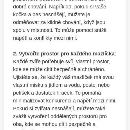
dobré chování. Například, pokud si vaše
kočka a pes nesnášejí, můžete je
odměňovat⁢ za klidné chování, když jsou⁢
spolu ⁣v místnosti. To může pomoci snížit
napětí a konflikty mezi ⁤nimi.
2. Vytvořte prostor ⁢pro každého mazlíčka
:
Každé zvíře potřebuje svůj vlastní prostor,
‌kde‌ se může cítit⁤ bezpečně a chráněno.
Ujistěte se, že ‌každý váš mazlíček ⁢má svou
vlastní misku ⁣s jídlem a vodu, postel nebo
pelíšek a dostatek ‍hraček.⁤ To pomáhá
‌minimalizovat konkurenci a​ napětí mezi ⁤nimi.
Pokud si zvířata nesnášejí, můžete také
zvážit vytvoření oddělených prostorů‍ pro
oba, kde se mohou cítit bezpečně a