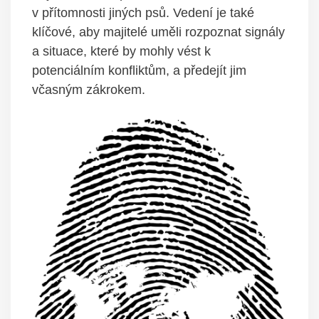
v ‍přítomnosti jiných⁣ psů. Vedení‌ je také
klíčové, aby⁤ majitelé uměli rozpoznat⁤ signály
‍a situace, ⁢které by mohly ​vést k
potenciálním konfliktům, a ⁢předejít jim
včasným ‍zákrokem.