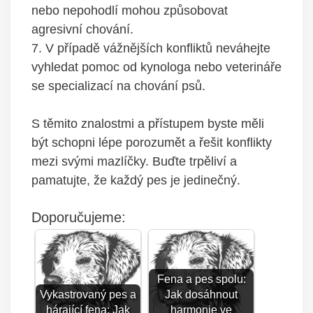
nebo nepohodlí mohou způsobovat
agresivní chování.
7. V případě vážnějších konfliktů neváhejte
vyhledat⁤ pomoc od kynologa nebo veterináře
se specializací ​na ⁤chování psů.
S‌ těmito znalostmi a ⁣přístupem byste měli
být schopni lépe porozumět a řešit⁣ konflikty
‍mezi svými mazlíčky. Buďte trpěliví a
pamatujte, že každý pes ⁣je jedinečný.
Doporučujeme:
Fena a pes spolu:
Vykastrovaný pes a
Jak dosáhnout
hárající fena: Jak
harmonie ve