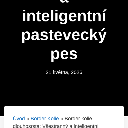
inteligentní
pastevecký
pes
21 května, 2026
Úvod
»
Border Kolie
»
Border kolie
dlouhosrstá: Všestranný a inteligentní