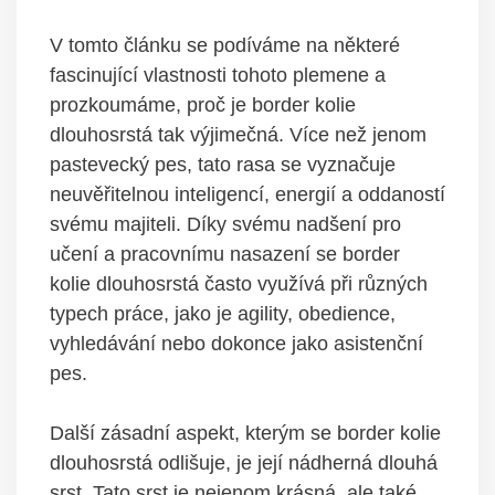
V tomto článku se podíváme na některé
fascinující vlastnosti tohoto plemene a
prozkoumáme, proč je border kolie
dlouhosrstá tak výjimečná. Více než jenom
pastevecký pes, tato rasa se vyznačuje
neuvěřitelnou inteligencí, energií a oddaností
svému majiteli. Díky svému nadšení pro
učení a pracovnímu nasazení se border
kolie dlouhosrstá často využívá při různých
typech práce, jako je agility, obedience,
vyhledávání nebo dokonce jako asistenční
pes.
Další zásadní aspekt, kterým se border kolie
dlouhosrstá odlišuje, je její nádherná dlouhá
srst. Tato srst je nejenom krásná, ale také