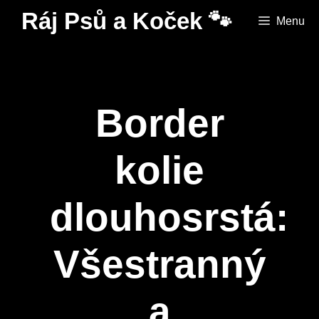
Přeskočit
Ráj Psů a Koček 🐾
Menu
na
obsah
Border
kolie
dlouhosrstá:
Všestranný
a